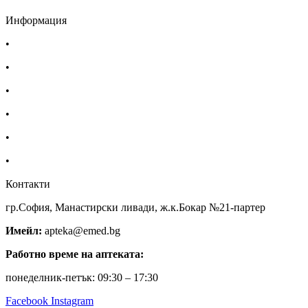
Информация
•
Доставка
•
Екип
•
За нас
•
Общи условия
•
Политика за поверителност
•
Блог
Контакти
гр.София, Манастирски ливади, ж.к.Бокар №21-партер
Имейл:
apteka@emed.bg
Работно време на аптеката:
понеделник-петък: 09:30 – 17:30
Facebook
Instagram