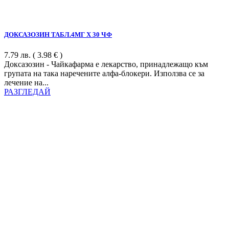
ДОКСАЗОЗИН ТАБЛ.4МГ Х 30 ЧФ
7.79
лв.
( 3.98 € )
Доксазозин - Чайкафарма е лекарство, принадлежащо към
групата на така наречените алфа-блокери. Използва се за
лечение на...
РАЗГЛЕДАЙ