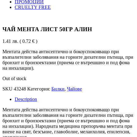
ПРОМОЦИИ
CRUELTY FREE
ЧАЙ МЕНТА ЛИСТ 50ГР АЛИН
1.41
лв.
( 0.72 € )
Ментата действа антисептично и бокоуспокояващо при
възпалителни заболявания на горните дихателни пътища, при
бронхит и бронхоектазии (приема се вътрешшно и под фома
на инхалации).
Out of stock
SKU
43248
Категория:
Билки
,
Чайове
Description
Ментата действа антисептично и бокоуспокояващо при
възпалителни заболявания на горните дихателни пътища, при
бронхит и бронхоектазии (приема се вътрешшно и под фома
на инхалации). Народната медицина препоръчва ментата при
виене на свят, безсъние, главоболие, меланхолия, епилепсия,