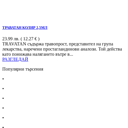
ТРАВАТАН КОЛИР 2,5МЛ
23.99
лв.
( 12.27 € )
TRAVATAN съдържа травопрост, представител на група
лекарства, наречени простагландинови аналози. Той действа
като понижава налягането вътре в...
РАЗГЛЕДАЙ
Популярни търсения
•
Лекарства за алергия
•
Лекарство за главоболие
•
Лекарство за зъбобол
•
Лекарства за грип
•
Лекарства за възпалено гърло
•
Лекарства за температура