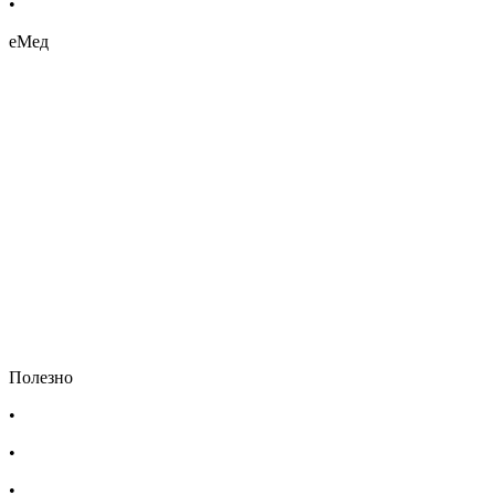
•
Био козметика
еМед
Полезно
•
Изпълнителна агенция по лекарствата
•
Български фармацевтичен съюз
•
Българска асоциация на помощник-фармацевтите