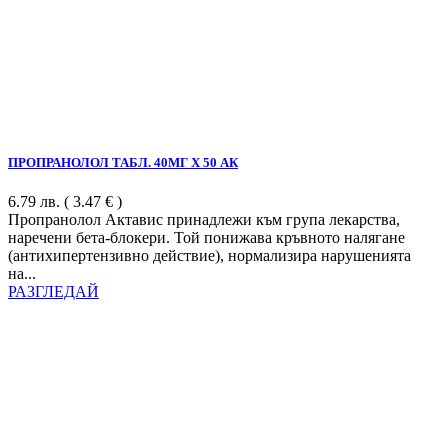
ПРОПРАНОЛОЛ ТАБЛ. 40МГ Х 50 АК
6.79
лв.
( 3.47 € )
Пропранолол Актавис принадлежи към група лекарства,
наречени бета-блокери. Той понижава кръвното налягане
(антихипертензивно действие), нормализира нарушенията
на...
РАЗГЛЕДАЙ