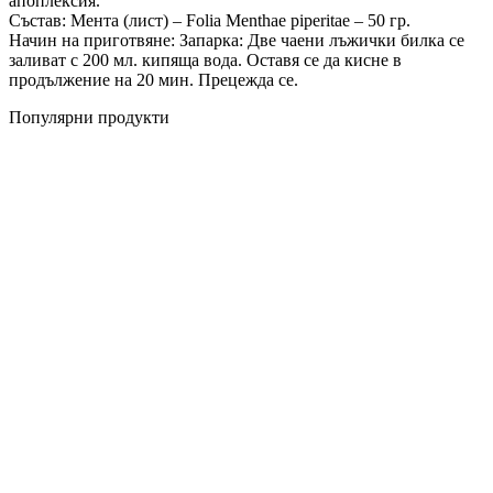
апоплексия.
Състав: Мента (лист) – Folia Menthae piperitae – 50 гр.
Начин на приготвяне: Запарка: Две чаени лъжички билка се
заливат с 200 мл. кипяща вода. Оставя се да кисне в
продължение на 20 мин. Прецежда се.
Популярни продукти