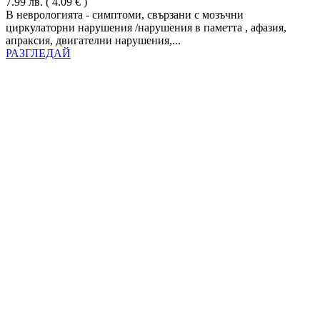
7.99
лв.
( 4.09 € )
В неврологията - симптоми, свързани с мозъчни
циркулаторни нарушения /нарушения в паметта , афазия,
апраксия, двигателни нарушения,...
РАЗГЛЕДАЙ