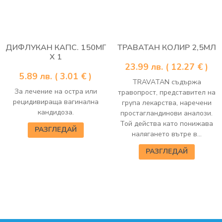
ДИФЛУКАН КАПС. 150МГ
ТРАВАТАН КОЛИР 2,5МЛ
Х 1
23.99
лв.
( 12.27 € )
5.89
лв.
( 3.01 € )
TRAVATAN съдържа
За лечение на остра или
травопрост, представител на
рецидивираща вагинална
група лекарства, наречени
кандидоза.
простагландинови аналози.
Той действа като понижава
РАЗГЛЕДАЙ
налягането вътре в...
РАЗГЛЕДАЙ