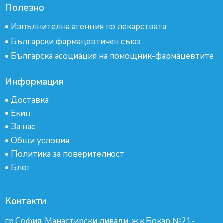
Полезно
•
Изпълнителна агенция по лекарствата
•
Български фармацевтичен съюз
•
Българска асоциация на помощник-фармацевтите
Информация
•
Доставка
•
Екип
•
За нас
•
Общи условия
•
Политика за поверителност
•
Блог
Контакти
гр.София, Манастирски ливади, ж.к.Бокар №21-