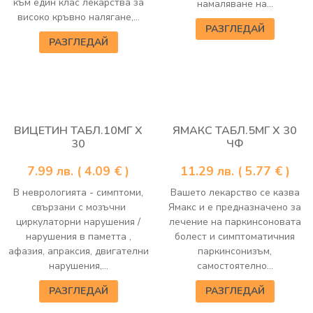
към един клас лекарства за
намаляване на...
високо кръвно налягане,...
РАЗГЛЕДАЙ
РАЗГЛЕДАЙ
ВИЦЕТИН ТАБЛ.10МГ Х
ЯМАКС ТАБЛ.5МГ Х 30
30
ЧФ
7.99
лв.
( 4.09 € )
11.29
лв.
( 5.77 € )
В неврологията - симптоми,
Вашето лекарство се казва
свързани с мозъчни
Ямакс и е предназначено за
циркулаторни нарушения /
лечение на паркинсоновата
нарушения в паметта ,
болест и симптоматичния
афазия, апраксия, двигателни
паркинсонизъм,
нарушения,...
самостоятелно...
РАЗГЛЕДАЙ
РАЗГЛЕДАЙ