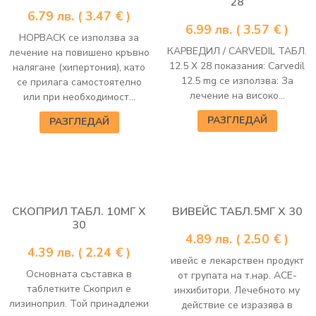
28
6.79
лв.
( 3.47 € )
6.99
лв.
( 3.57 € )
НОРВАСК се използва за
КАРВЕДИЛ / CARVEDIL ТАБЛ.
лечение на повишено кръвно
12.5 Х 28 показания: Carvedil
налягане (хипертония), като
12.5 mg се използва: За
се прилага самостоятелно
лечение на високо...
или при необходимост...
РАЗГЛЕДАЙ
РАЗГЛЕДАЙ
СКОПРИЛ ТАБЛ. 10МГ Х
ВИВЕЙС ТАБЛ.5МГ Х 30
30
4.89
лв.
( 2.50 € )
4.39
лв.
( 2.24 € )
ивейс е лекарствен продукт
Основната съставка в
от групата на т.нар. АСЕ-
таблетките Скоприл е
инхибитори. Лечебното му
лизиноприл. Той принадлежи
действие се изразява в