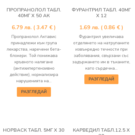
ПРОПРАНОЛОЛ ТАБЛ.
ФУРАНТРИЛ ТАБЛ. 40МГ
40МГ Х 50 АК
Х 12
6.79
лв.
( 3.47 € )
1.69
лв.
( 0.86 € )
Пропранолол Актавис
Фурантрил увеличава
принадлежи към група
отделянето на натрупаните
лекарства, наречени бета-
извънредно течности при
блокери. Той понижава
заболявания, свързани със
кръвното налягане
задържането им в тъканите,
(антихипертензивно
като сърдечна...
действие), нормализира
РАЗГЛЕДАЙ
нарушенията на...
РАЗГЛЕДАЙ
НОРВАСК ТАБЛ. 5МГ Х 30
КАРВЕДИЛ ТАБЛ.12.5 Х