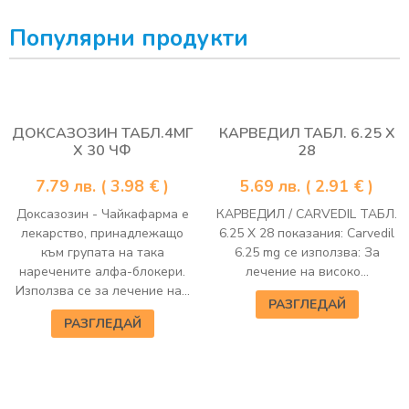
Популярни продукти
ДОКСАЗОЗИН ТАБЛ.4МГ
КАРВЕДИЛ ТАБЛ. 6.25 Х
Х 30 ЧФ
28
7.79
лв.
( 3.98 € )
5.69
лв.
( 2.91 € )
Доксазозин - Чайкафарма е
КАРВЕДИЛ / CARVEDIL ТАБЛ.
лекарство, принадлежащо
6.25 Х 28 показания: Carvedil
към групата на така
6.25 mg се използва: За
наречените алфа-блокери.
лечение на високо...
Използва се за лечение на...
РАЗГЛЕДАЙ
РАЗГЛЕДАЙ