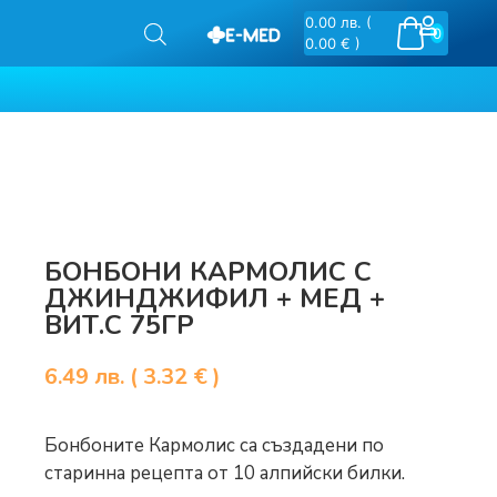
0.00
лв.
(
0
0.00 € )
БОНБОНИ КАРМОЛИС С
ДЖИНДЖИФИЛ + МЕД +
ВИТ.С 75ГР
6.49
лв.
( 3.32 € )
Бонбоните Кармолис са създадени по
старинна рецепта от 10 алпийски билки.