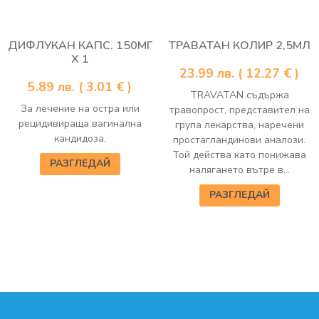
ДИФЛУКАН КАПС. 150МГ
ТРАВАТАН КОЛИР 2,5МЛ
Х 1
23.99
лв.
( 12.27 € )
5.89
лв.
( 3.01 € )
TRAVATAN съдържа
За лечение на остра или
травопрост, представител на
рецидивираща вагинална
група лекарства, наречени
кандидоза.
простагландинови аналози.
Той действа като понижава
РАЗГЛЕДАЙ
налягането вътре в...
РАЗГЛЕДАЙ