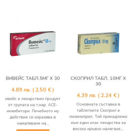
ВИВЕЙС ТАБЛ.5МГ Х 30
СКОПРИЛ ТАБЛ. 10МГ Х
30
4.89
лв.
( 2.50 € )
4.39
лв.
( 2.24 € )
ивейс е лекарствен продукт
Основната съставка в
от групата на т.нар. АСЕ-
таблетките Скоприл е
инхибитори. Лечебното му
лизиноприл. Той принадлежи
действие се изразява в
към един клас лекарства за
намаляване на...
високо кръвно налягане,...