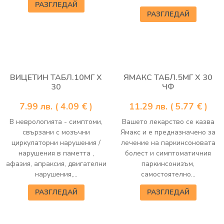
РАЗГЛЕДАЙ
РАЗГЛЕДАЙ
ВИЦЕТИН ТАБЛ.10МГ Х
ЯМАКС ТАБЛ.5МГ Х 30
30
ЧФ
7.99
лв.
( 4.09 € )
11.29
лв.
( 5.77 € )
В неврологията - симптоми,
Вашето лекарство се казва
свързани с мозъчни
Ямакс и е предназначено за
циркулаторни нарушения /
лечение на паркинсоновата
нарушения в паметта ,
болест и симптоматичния
афазия, апраксия, двигателни
паркинсонизъм,
нарушения,...
самостоятелно...
РАЗГЛЕДАЙ
РАЗГЛЕДАЙ