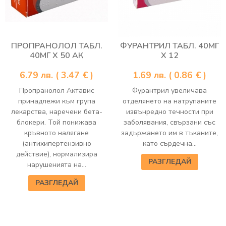
ПРОПРАНОЛОЛ ТАБЛ.
ФУРАНТРИЛ ТАБЛ. 40МГ
40МГ Х 50 АК
Х 12
6.79
лв.
( 3.47 € )
1.69
лв.
( 0.86 € )
Пропранолол Актавис
Фурантрил увеличава
принадлежи към група
отделянето на натрупаните
лекарства, наречени бета-
извънредно течности при
блокери. Той понижава
заболявания, свързани със
кръвното налягане
задържането им в тъканите,
(антихипертензивно
като сърдечна...
действие), нормализира
РАЗГЛЕДАЙ
нарушенията на...
РАЗГЛЕДАЙ