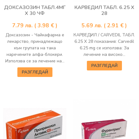
ДОКСАЗОЗИН ТАБЛ.4МГ
КАРВЕДИЛ ТАБЛ. 6.25 Х
Х 30 ЧФ
28
7.79
лв.
( 3.98 € )
5.69
лв.
( 2.91 € )
Доксазозин - Чайкафарма е
КАРВЕДИЛ / CARVEDIL ТАБЛ.
лекарство, принадлежащо
6.25 Х 28 показания: Carvedil
към групата на така
6.25 mg се използва: За
наречените алфа-блокери.
лечение на високо...
Използва се за лечение на...
РАЗГЛЕДАЙ
РАЗГЛЕДАЙ