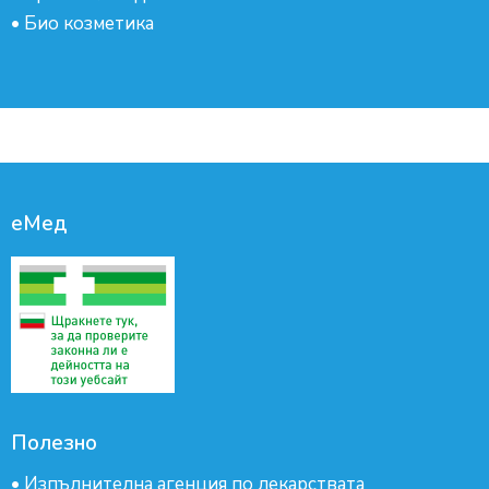
•
Био козметика
еМед
Полезно
•
Изпълнителна агенция по лекарствата