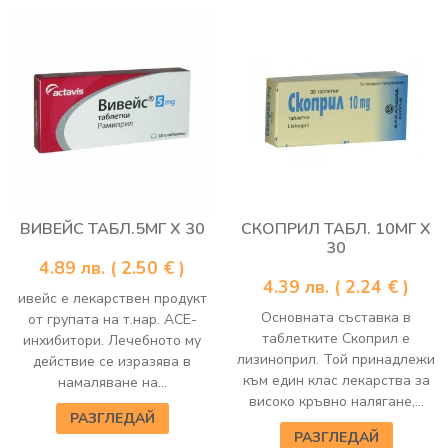
ВИВЕЙС ТАБЛ.5МГ Х 30
СКОПРИЛ ТАБЛ. 10МГ Х
30
4.89
лв.
( 2.50 € )
4.39
лв.
( 2.24 € )
ивейс е лекарствен продукт
Основната съставка в
от групата на т.нар. АСЕ-
таблетките Скоприл е
инхибитори. Лечебното му
лизиноприл. Той принадлежи
действие се изразява в
към един клас лекарства за
намаляване на...
високо кръвно налягане,...
РАЗГЛЕДАЙ
РАЗГЛЕДАЙ