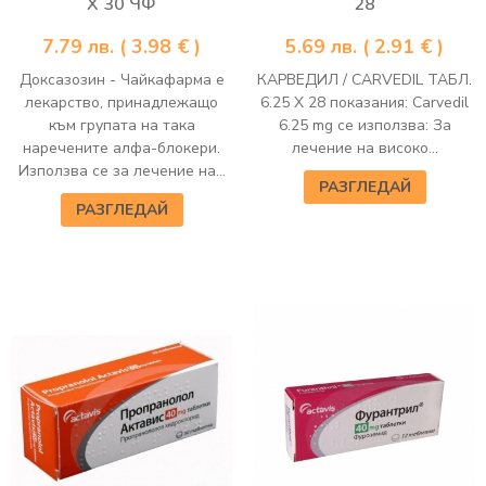
Х 30 ЧФ
28
7.79
лв.
( 3.98 € )
5.69
лв.
( 2.91 € )
Доксазозин - Чайкафарма е
КАРВЕДИЛ / CARVEDIL ТАБЛ.
лекарство, принадлежащо
6.25 Х 28 показания: Carvedil
към групата на така
6.25 mg се използва: За
наречените алфа-блокери.
лечение на високо...
Използва се за лечение на...
РАЗГЛЕДАЙ
РАЗГЛЕДАЙ