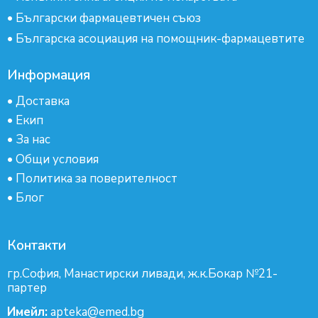
•
Български фармацевтичен съюз
•
Българска асоциация на помощник-фармацевтите
Информация
•
Доставка
•
Екип
•
За нас
•
Общи условия
•
Политика за поверителност
•
Блог
Контакти
гр.София, Манастирски ливади, ж.к.Бокар №21-
партер
Имейл:
apteka@emed.bg