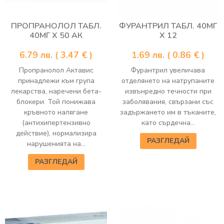
ПРОПРАНОЛОЛ ТАБЛ.
ФУРАНТРИЛ ТАБЛ. 40МГ
40МГ Х 50 АК
Х 12
6.79
лв.
( 3.47 € )
1.69
лв.
( 0.86 € )
Пропранолол Актавис
Фурантрил увеличава
принадлежи към група
отделянето на натрупаните
лекарства, наречени бета-
извънредно течности при
блокери. Той понижава
заболявания, свързани със
кръвното налягане
задържането им в тъканите,
(антихипертензивно
като сърдечна...
действие), нормализира
РАЗГЛЕДАЙ
нарушенията на...
РАЗГЛЕДАЙ