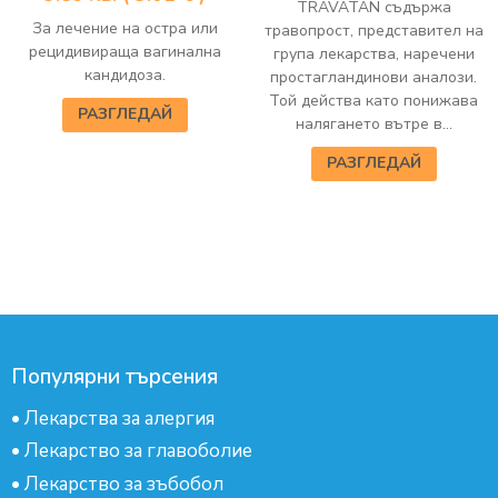
TRAVATAN съдържа
За лечение на остра или
травопрост, представител на
рецидивираща вагинална
група лекарства, наречени
кандидоза.
простагландинови аналози.
Той действа като понижава
РАЗГЛЕДАЙ
налягането вътре в...
РАЗГЛЕДАЙ
Популярни търсения
•
Лекарства за алергия
•
Лекарство за главоболие
•
Лекарство за зъбобол