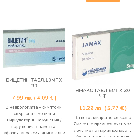
ВИЦЕТИН ТАБЛ.10МГ Х
30
ЯМАКС ТАБЛ.5МГ Х 30
ЧФ
7.99
лв.
( 4.09 € )
В неврологията - симптоми,
11.29
лв.
( 5.77 € )
свързани с мозъчни
Вашето лекарство се казва
циркулаторни нарушения /
Ямакс и е предназначено за
нарушения в паметта ,
лечение на паркинсоновата
афазия, апраксия, двигателни
болест и симптоматичния