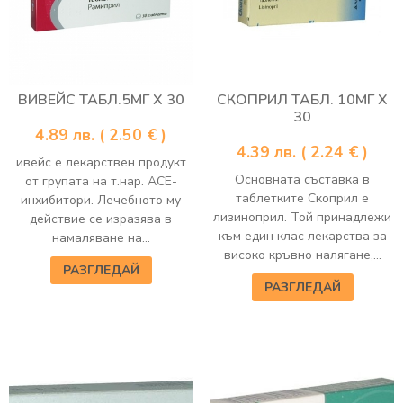
ВИВЕЙС ТАБЛ.5МГ Х 30
СКОПРИЛ ТАБЛ. 10МГ Х
30
4.89
лв.
( 2.50 € )
4.39
лв.
( 2.24 € )
ивейс е лекарствен продукт
Основната съставка в
от групата на т.нар. АСЕ-
таблетките Скоприл е
инхибитори. Лечебното му
лизиноприл. Той принадлежи
действие се изразява в
към един клас лекарства за
намаляване на...
високо кръвно налягане,...
РАЗГЛЕДАЙ
РАЗГЛЕДАЙ