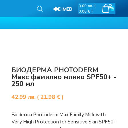
0.00
лв.
(
0
0.00 € )
БИОДЕРМА PHOTODERM
Макс фамилно мляко SPF50+ -
250 мл
42.99
лв.
( 21.98 € )
Bioderma Photoderm Max Family Milk with
Very High Protection for Sensitive Skin SPF50+