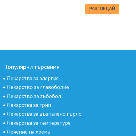
РАЗГЛЕДАЙ
Популярни търсения
•
Лекарства за алергия
•
Лекарство за главоболие
•
Лекарство за зъбобол
•
Лекарства за грип
•
Лекарства за възпалено гърло
•
Лекарства за температура
•
Лечение на хрема