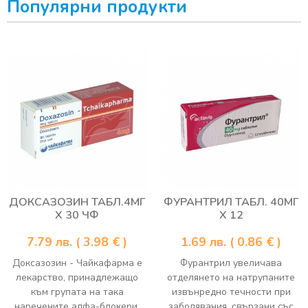
Популярни продукти
ДОКСАЗОЗИН ТАБЛ.4МГ
ФУРАНТРИЛ ТАБЛ. 40МГ
Х 30 ЧФ
Х 12
7.79
лв.
( 3.98 € )
1.69
лв.
( 0.86 € )
Доксазозин - Чайкафарма е
Фурантрил увеличава
лекарство, принадлежащо
отделянето на натрупаните
към групата на така
извънредно течности при
наречените алфа-блокери.
заболявания, свързани със