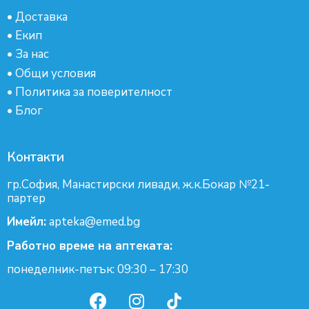
•
Доставка
•
Екип
•
За нас
•
Общи условия
•
Политика за поверителност
•
Блог
Контакти
гр.София, Манастирски ливади, ж.к.Бокар №21-
партер
Имейл:
apteka@emed.bg
Работно време на аптеката:
понеделник-петък: 09:30 – 17:30