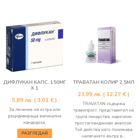
ДИФЛУКАН КАПС. 150МГ
ТРАВАТАН КОЛИР 2,5МЛ
Х 1
23.99
лв.
( 12.27 € )
5.89
лв.
( 3.01 € )
TRAVATAN съдържа
За лечение на остра или
травопрост, представител на
рецидивираща вагинална
група лекарства, наречени
кандидоза.
простагландинови аналози.
Той действа като понижава
РАЗГЛЕДАЙ
налягането вътре в...