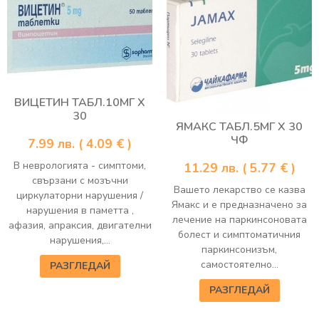
ВИЦЕТИН ТАБЛ.10МГ Х
30
ЯМАКС ТАБЛ.5МГ Х 30
ЧФ
7.99
лв.
( 4.09 € )
В неврологията - симптоми,
11.29
лв.
( 5.77 € )
свързани с мозъчни
Вашето лекарство се казва
циркулаторни нарушения /
Ямакс и е предназначено за
нарушения в паметта ,
лечение на паркинсоновата
афазия, апраксия, двигателни
болест и симптоматичния
нарушения,...
паркинсонизъм,
самостоятелно...
РАЗГЛЕДАЙ
РАЗГЛЕДАЙ