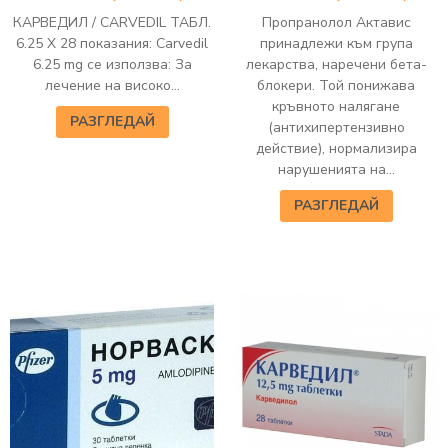
КАРВЕДИЛ / CARVEDIL ТАБЛ.
Пропранолол Актавис
6.25 Х 28 показания: Carvedil
принадлежи към група
6.25 mg се използва: За
лекарства, наречени бета-
лечение на високо...
блокери. Той понижава
кръвното налягане
РАЗГЛЕДАЙ
(антихипертензивно
действие), нормализира
нарушенията на...
РАЗГЛЕДАЙ