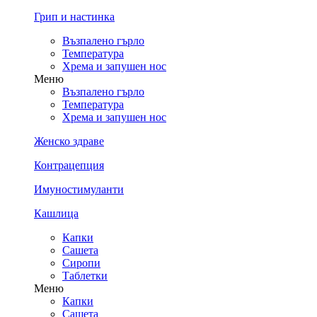
Грип и настинка
Възпалено гърло
Температура
Хрема и запушен нос
Меню
Възпалено гърло
Температура
Хрема и запушен нос
Женско здраве
Контрацепция
Имуностимуланти
Кашлица
Капки
Сашета
Сиропи
Таблетки
Меню
Капки
Сашета