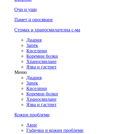
Очи и уши
Памет и оросяване
Стомах и храносмилателна с-ма
Диария
Запек
Киселини
Коремни болки
Храносмилане
Язва и гастрит
Меню
Диария
Запек
Киселини
Коремни болки
Храносмилане
Язва и гастрит
Кожни проблеми
Акне
Гъбички и кожни проблеми