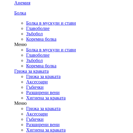
Анемия
Болка
Болка в мускули и стави
Главоболие
Зъбобол
Коремна болка
Меню
Болка в мускули и стави
Главоболие
Зъбобол
Коремна болка
Грижа за краката
Грижа за краката
Аксесоари
Гъбички
Разширени вени
Хигиена за краката
Меню
Грижа за краката
Аксесоари
Гъбички
Разширени вени
Хигиена за краката