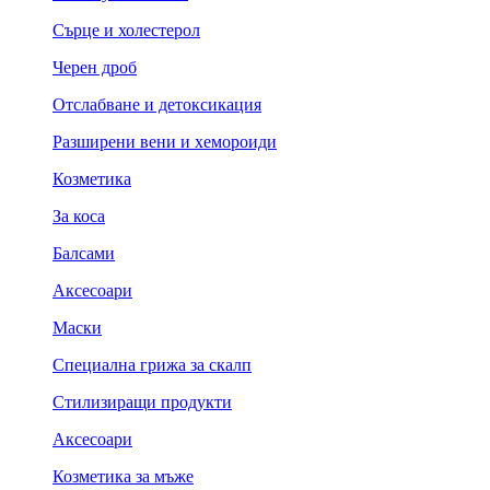
Сърце и холестерол
Черен дроб
Отслабване и детоксикация
Разширени вени и хемороиди
Козметика
За коса
Балсами
Аксесоари
Маски
Специална грижа за скалп
Стилизиращи продукти
Аксесоари
Козметика за мъже