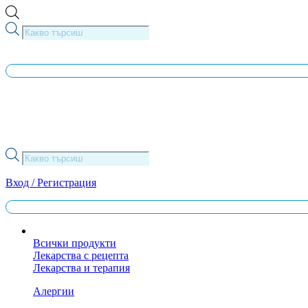
Skip
to
Products
content
search
Products
search
Вход / Регистрация
Всички продукти
Лекарства с рецепта
Лекарства и терапия
Алергии