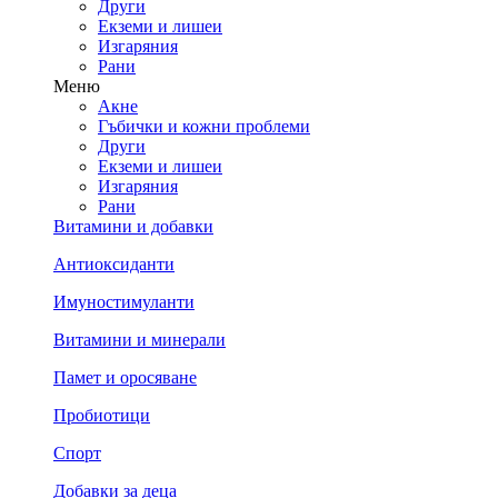
Други
Екземи и лишеи
Изгаряния
Рани
Меню
Акне
Гъбички и кожни проблеми
Други
Екземи и лишеи
Изгаряния
Рани
Витамини и добавки
Антиоксиданти
Имуностимуланти
Витамини и минерали
Памет и оросяване
Пробиотици
Спорт
Добавки за деца