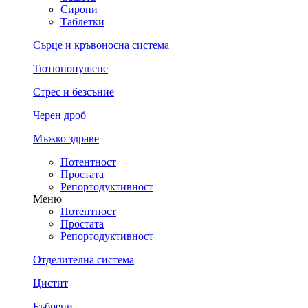
Сиропи
Таблетки
Сърце и кръвоносна система
Тютюнопушене
Стрес и безсъние
Черен дроб
Мъжко здраве
Потентност
Простата
Репортодуктивност
Меню
Потентност
Простата
Репортодуктивност
Отделителна система
Цистит
Бъбреци