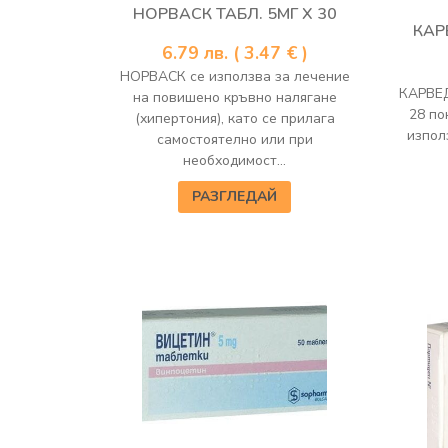
НОРВАСК ТАБЛ. 5МГ Х 30
КАР
6.79
лв.
( 3.47 € )
НОРВАСК се използва за лечение
КАРВЕД
на повишено кръвно налягане
28 по
(хипертония), като се прилага
използ
самостоятелно или при
необходимост...
РАЗГЛЕДАЙ