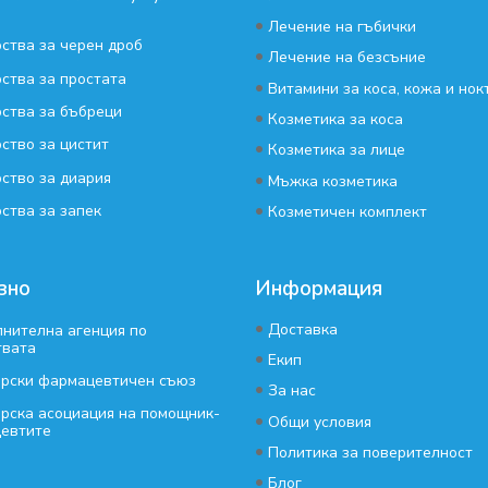
•
Лечение на гъбички
ства за черен дроб
•
Лечение на безсъние
ства за простата
•
Витамини за коса, кожа и нок
ства за бъбреци
•
Козметика за коса
ство за цистит
•
Козметика за лице
ство за диария
•
Мъжка козметика
•
ства за запек
Козметичен комплект
зно
Информация
•
Доставка
нителна агенция по
твата
•
Екип
арски фармацевтичен съюз
•
За нас
рска асоциация на помощник-
•
Общи условия
евтите
•
Политика за поверителност
•
Блог