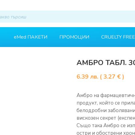
eMed ПАКЕТИ
ПРОМОЦИИ
CRUELTY FREE
АМБРО ТАБЛ. 3
6.39
лв.
( 3.27 € )
Амбро на фармацевтичн
продукт, който се прила
белодробни заболявания
вискозен секрет (експек
Също така Амбро се изп
остри и обострени хрон