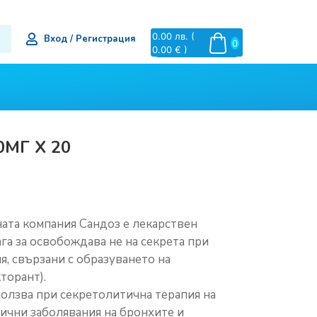
0.00
лв.
(
Вход / Регистрация
0
0.00 € )
0МГ Х 20
ата компания Сандоз е лекарствен
га за освобождава не на секрета при
, свързани с образуването на
торант).
олзва при секретолитична терапия на
ични заболявания на бронхите и