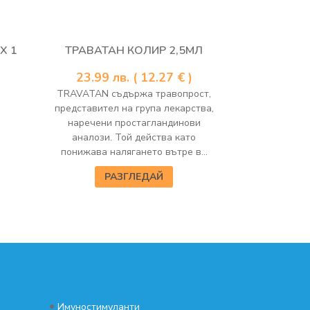
Х 1
ТРАВАТАН КОЛИР 2,5МЛ
23.99
лв.
( 12.27 € )
TRAVATAN съдържа травопрост,
представител на група лекарства,
наречени простагландинови
аналози. Той действа като
понижава налягането вътре в...
РАЗГЛЕДАЙ
•
Имуностимуланти