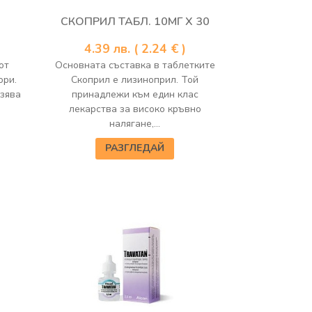
0
СКОПРИЛ ТАБЛ. 10МГ Х 30
4.39
лв.
( 2.24 € )
от
Основната съставка в таблетките
ори.
Скоприл е лизиноприл. Той
азява
принадлежи към един клас
лекарства за високо кръвно
налягане,...
РАЗГЛЕДАЙ