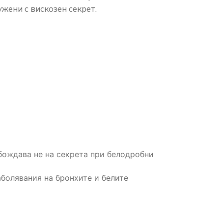
жени с вискозен секрет.
бождава не на секрета при белодробни
болявания на бронхите и белите