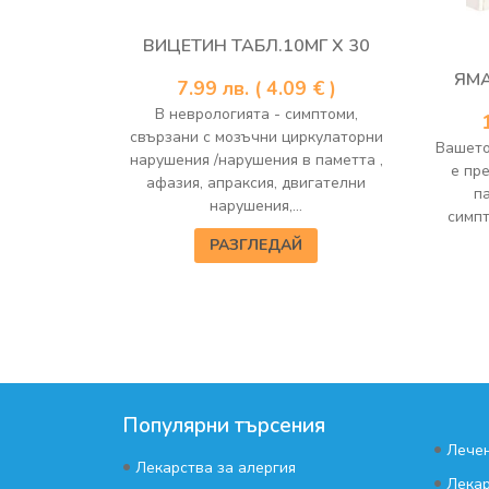
ВИЦЕТИН ТАБЛ.10МГ Х 30
ЯМА
7.99
лв.
( 4.09 € )
В неврологията - симптоми,
свързани с мозъчни циркулаторни
Вашето
нарушения /нарушения в паметта ,
е пр
афазия, апраксия, двигателни
п
нарушения,...
симпт
РАЗГЛЕДАЙ
Популярни търсения
•
Лечен
•
Лекарства за алергия
•
Лекар