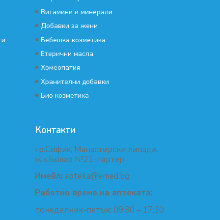
•
Витамини и минерали
•
Добавки за жени
•
ти
Бебешка козметика
•
Етерични масла
•
Хомеопатия
•
Хранителни добавки
•
Био козметика
Контакти
гр.София, Манастирски ливади,
ж.к.Бокар №21-партер
Имейл:
apteka@emed.bg
Работно време на аптеката:
понеделник-петък: 09:30 – 17:30