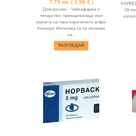
7.79
лв.
( 3.98 € )
КАРВЕД
Доксазозин - Чайкафарма е
28 по
лекарство, принадлежащо към
използ
групата на така наречените алфа-
блокери. Използва се за лечение
на...
РАЗГЛЕДАЙ