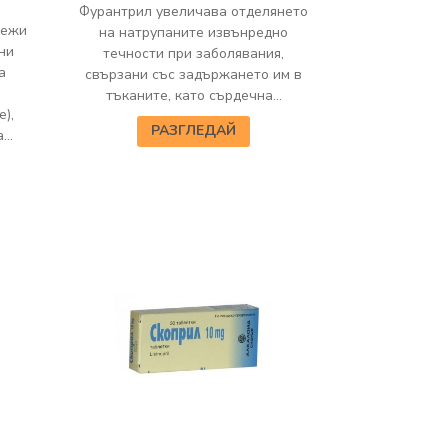
Фурантрил увеличава отделянето
лежи
на натрупаните извънредно
ни
течности при заболявания,
а
свързани със задържането им в
тъканите, като сърдечна...
),
РАЗГЛЕДАЙ
..