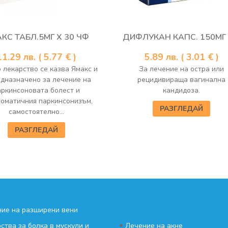
КС ТАБЛ.5МГ Х 30 ЧФ
ДИФЛУКАН КАПС. 150МГ 
11.29
лв.
( 5.77 € )
5.89
лв.
( 3.01 € )
 лекарство се казва Ямакс и
За лечение на остра или
едназначено за лечение на
рецидивираща вагинална
аркинсоновата болест и
кандидоза.
оматичния паркинсонизъм,
РАЗГЛЕДАЙ
самостоятелно...
РАЗГЛЕДАЙ
ие на разширени вени
•
ства за болка в мускули и
Лечение на акне