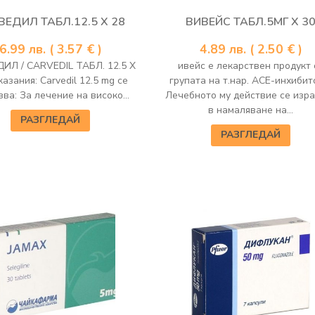
ВЕДИЛ ТАБЛ.12.5 Х 28
ВИВЕЙС ТАБЛ.5МГ Х 3
6.99
лв.
( 3.57 € )
4.89
лв.
( 2.50 € )
ИЛ / CARVEDIL ТАБЛ. 12.5 Х
ивейс е лекарствен продукт 
казания: Carvedil 12.5 mg се
групата на т.нар. АСЕ-инхибит
ва: За лечение на високо...
Лечебното му действие се изр
в намаляване на...
РАЗГЛЕДАЙ
РАЗГЛЕДАЙ