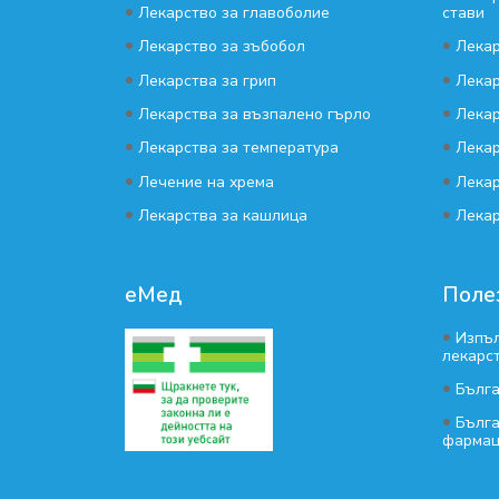
•
Лекарство за главоболие
стави
•
•
Лекарство за зъбобол
Лекар
•
•
Лекарства за грип
Лекар
•
•
Лекарства за възпалено гърло
Лекар
•
•
Лекарства за температура
Лекар
•
•
Лечение на хрема
Лекар
•
•
Лекарства за кашлица
Лекар
еМед
Поле
•
Изпъл
лекарс
•
Бълг
•
Бълга
фармац