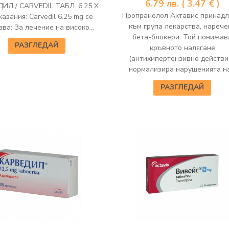
6.79
лв.
( 3.47 € )
ИЛ / CARVEDIL ТАБЛ. 6.25 Х
Пропранолол Актавис принад
казания: Carvedil 6.25 mg се
към група лекарства, нарече
ва: За лечение на високо...
бета-блокери. Той понижав
РАЗГЛЕДАЙ
кръвното налягане
(антихипертензивно действие
нормализира нарушенията на.
РАЗГЛЕДАЙ