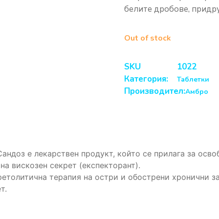
белите дробове, придру
Out of stock
SKU
1022
Категория:
Таблетки
Производител:
Амбро
ндоз е лекарствен продукт, който се прилага за осво
на вискозен секрет (експекторант).
етолитична терапия на остри и обострени хронични за
т.