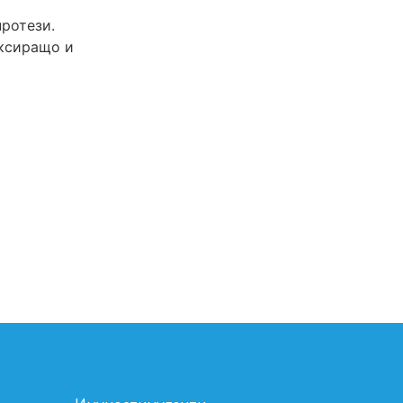
ротези.
иксиращо и