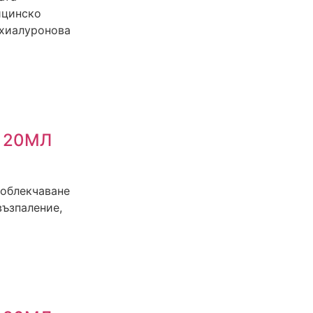
ицинско
 хиалуронова
 20МЛ
 облекчаване
възпаление,