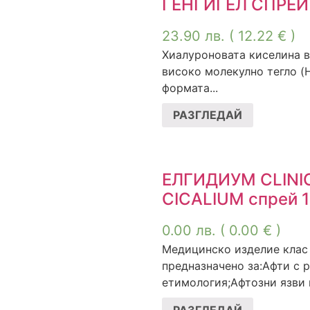
ГЕНГИГЕЛ СПРЕЙ
23.90
лв.
( 12.22 € )
Хиалуроновата киселина в 
високо молекулно тегло 
формата...
РАЗГЛЕДАЙ
ЕЛГИДИУМ CLINI
CICALIUM спрей 1
0.00
лв.
( 0.00 € )
Медицинско изделие клас I
предназначено за:Афти с 
етимология;Афтозни язви и