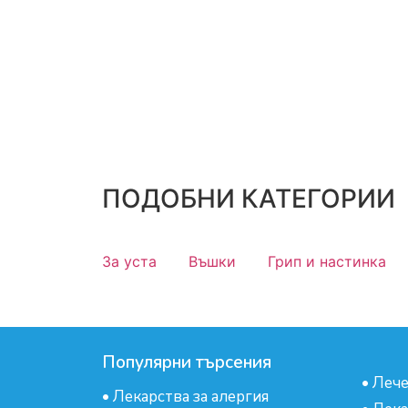
ПОДОБНИ КАТЕГОРИИ
За уста
Въшки
Грип и настинка
Популярни търсения
•
Лече
•
Лекарства за алергия