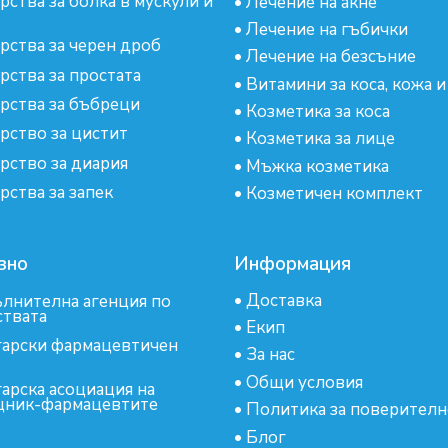
рства за болка в мускули и
•
Лечение на акне
•
Лечение на гъбички
рства за черен дроб
•
Лечение на безсъние
рства за простата
•
Витамини за коса, кожа и
рства за бъбреци
•
Козметика за коса
рство за цистит
•
Козметика за лице
рство за диария
•
Мъжка козметика
рства за запек
•
Козметичен комплект
зно
Информация
•
Доставка
лнителна агенция по
ствата
•
Екип
арски фармацевтичен
•
За нас
•
Общи условия
арска асоциация на
ник-фармацевтите
•
Политика за поверителн
•
Блог