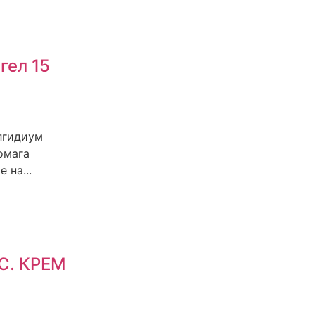
гел 15
Елгидиум
омага
 на...
С. КРЕМ