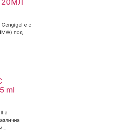
 20МЛ
Gengigel е с
(HMW) под
C
5 ml
I a
различна
...