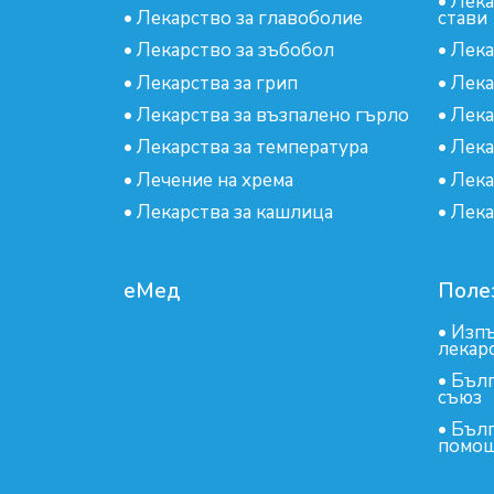
•
Лека
•
Лекарство за главоболие
стави
•
Лекарство за зъбобол
•
Лека
•
Лекарства за грип
•
Лека
•
Лекарства за възпалено гърло
•
Лека
•
Лекарства за температура
•
Лека
•
Лечение на хрема
•
Лека
•
Лекарства за кашлица
•
Лека
еМед
Поле
•
Изпъ
лекар
•
Бълг
съюз
•
Бълг
помощ