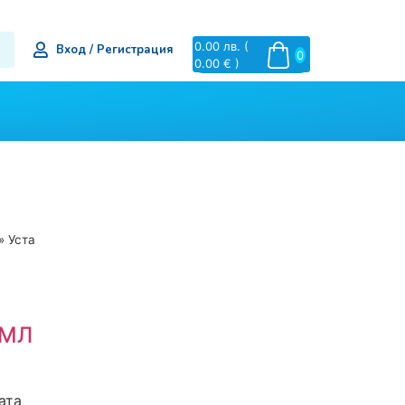
0.00
лв.
(
Вход / Регистрация
0
0.00 € )
»
Уста
0МЛ
ата