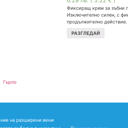
6.29
лв.
( 3.22 € )
Фиксиращ крем за зъбни п
Изключително силен, с ф
продължително действие.
РАЗГЛЕДАЙ
Гърло
ние на разширени вени