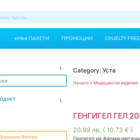
eMed ПАКЕТИ
ПРОМОЦИИ
CRUELTY FREE
Category: Уста
Начало
»
Медицински изделия
РОДУКТ
ГЕНГИГЕЛ ГЕЛ 2
20.99
лв.
( 10.73 € )
Премахни Филтри
Генгигел на фармацевтичн