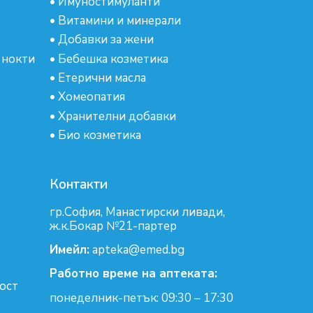
•
Имуностимуланти
•
Витамини и минерали
•
Добавки за жени
 нокти
•
Бебешка козметика
•
Етерични масла
•
Хомеопатия
•
Хранителни добавки
•
Био козметика
Контакти
гр.София, Манастирски ливади,
ж.к.Бокар №21-партер
Имейл:
apteka@emed.bg
Работно време на аптеката:
ост
понеделник-петък: 09:30 – 17:30