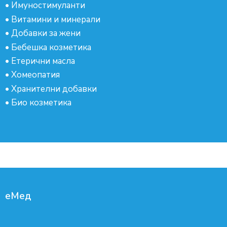
•
Имуностимуланти
•
Витамини и минерали
•
Добавки за жени
•
Бебешка козметика
•
Етерични масла
•
Хомеопатия
•
Хранителни добавки
•
Био козметика
еМед