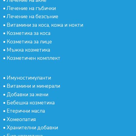
•
Лечение на акне
•
Лечение на гъбички
•
Лечение на безсъние
•
Витамини за коса, кожа и нокти
•
Козметика за коса
•
Козметика за лице
•
Мъжка козметика
•
Козметичен комплект
•
Имуностимуланти
•
Витамини и минерали
•
Добавки за жени
•
Бебешка козметика
•
Етерични масла
•
Хомеопатия
•
Хранителни добавки