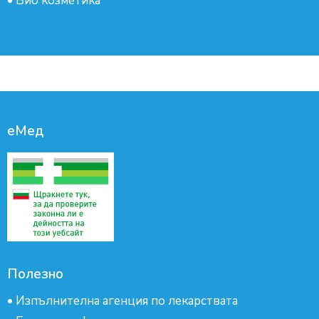
•
Био козметика
еМед
Полезно
•
Изпълнителна агенция по лекарствата