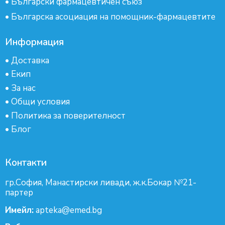
•
Български фармацевтичен съюз
•
Българска асоциация на помощник-фармацевтите
Информация
•
Доставка
•
Екип
•
За нас
•
Общи условия
•
Политика за поверителност
•
Блог
Контакти
гр.София, Манастирски ливади, ж.к.Бокар №21-
партер
Имейл:
apteka@emed.bg