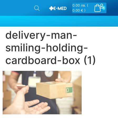
0.00
лв.
(
0
0.00 € )
delivery-man-
smiling-holding-
cardboard-box (1)