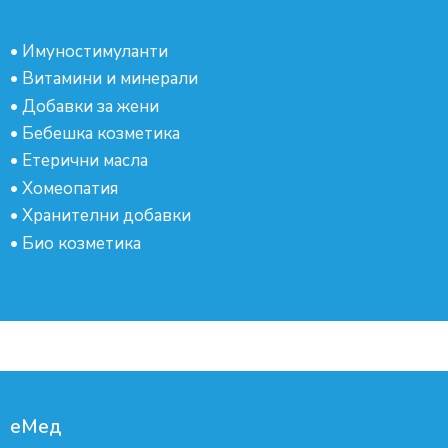
•
Имуностимуланти
•
Витамини и минерали
•
Добавки за жени
•
Бебешка козметика
•
Етерични масла
•
Хомеопатия
•
Хранителни добавки
•
Био козметика
еМед