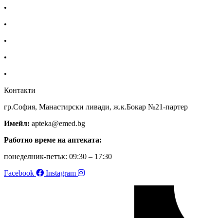
•
Екип
•
За нас
•
Общи условия
•
Политика за поверителност
•
Блог
Контакти
гр.София, Манастирски ливади, ж.к.Бокар №21-партер
Имейл:
apteka@emed.bg
Работно време на аптеката:
понеделник-петък: 09:30 – 17:30
Facebook
Instagram