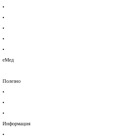
•
Бебешка козметика
•
Етерични масла
•
Хомеопатия
•
Хранителни добавки
•
Био козметика
еМед
Полезно
•
Изпълнителна агенция по лекарствата
•
Български фармацевтичен съюз
•
Българска асоциация на помощник-фармацевтите
Информация
•
Доставка