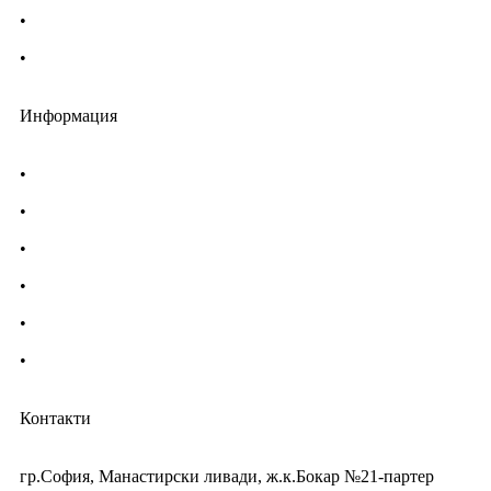
•
Български фармацевтичен съюз
•
Българска асоциация на помощник-фармацевтите
Информация
•
Доставка
•
Екип
•
За нас
•
Общи условия
•
Политика за поверителност
•
Блог
Контакти
гр.София, Манастирски ливади, ж.к.Бокар №21-партер