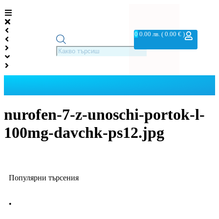
0
0.00
лв.
( 0.00 € )
nurofen-7-z-unoschi-portok-l-
100mg-davchk-ps12.jpg
Популярни търсения
•
Лекарства за алергия