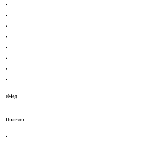
•
Имуностимуланти
•
Витамини и минерали
•
Добавки за жени
•
Бебешка козметика
•
Етерични масла
•
Хомеопатия
•
Хранителни добавки
•
Био козметика
еМед
Полезно
•
Изпълнителна агенция по лекарствата