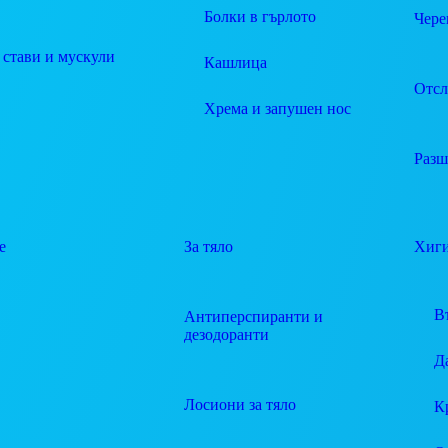
Болки в гърлото
Чере
 стави и мускули
Кашлица
Отсл
Хрема и запушен нос
Разш
е
За тяло
Хиг
В
Антиперспиранти и
дезодоранти
Д
Лосиони за тяло
К