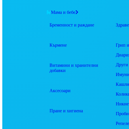
Мама и бебе
Бременност и раждане
Здраве
Кърмене
Грип и
Диари
Други
Витамини и хранителни
добавки
Имуни
Кашли
Аксесоари
Колик
Никне
Пране и хигиена
Проби
Репел