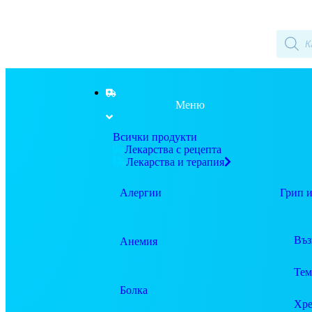
Меню
Всички продукти
Лекарства с рецепта
Лекарства и терапия
Алергии
Грип и
Въз
Анемия
Тем
Болка
Хре