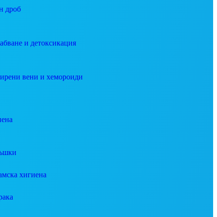
н дроб
абване и детоксикация
ирени вени и хемороиди
иена
ъшки
амска хигиена
рака