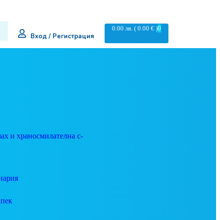
0.00
лв.
( 0.00 € )
0
Вход / Регистрация
ах и храносмилателна с-
иария
апек