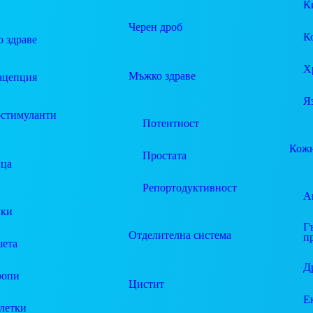
К
Черен дроб
К
 здраве
Х
Мъжко здраве
ацепция
Я
стимуланти
Потентност
Кожн
Простата
ца
Репортодуктивност
А
пки
Г
Отделителна система
п
ета
Д
ропи
Цистит
Е
летки