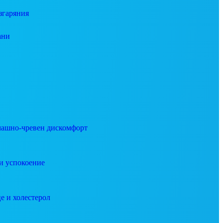
згаряния
ани
ашно-чревен дискомфорт
и успокоение
е и холестерол