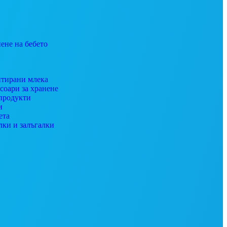
ене на бебето
тирани млека
соари за хранене
продукти
и
ета
лки и залъгалки