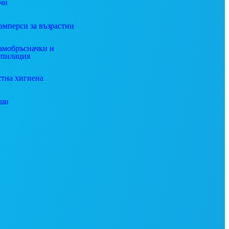
чи
амперси за възрастни
амобръсначки и
епилация
стна хигиена
ши