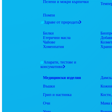
Пелени и мокри кърпички
Темпе
Помпи
Здраве от природата
Билки
Биопр
Етерични масла
Добав
Чайове
Козме
Хомеопатия
Храни
Апарати, тестове и
консумативи
Медицински изделия
Дамск
Въшки
Кожни
Грип и настинка
Кости,
Очи
Мама 
Уши
Разши