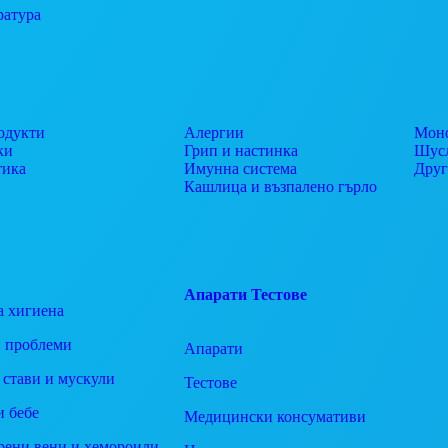
ратура
одукти
Алергии
Моно
ки
Грип и настинка
Шусл
тика
Имунна система
Дру
Кашлица и възпалено гърло
Апарати
Тестове
а хигиена
 проблеми
Апарати
 стави и мускули
Тестове
и бебе
Медицински консумативи
рени вени и хемороиди