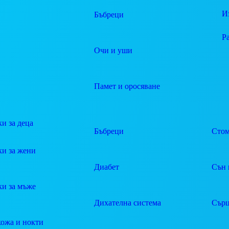
И
Бъбреци
Р
Очи и уши
Памет и оросяване
и за деца
Бъбреци
Стом
ки за жени
Диабет
Сън 
ки за мъже
Дихателна система
Сърц
кожа и нокти