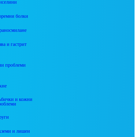
иселини
оремни болки
раносмилане
зва и гастрит
и проблеми
кне
ъбички и кожни
роблеми
руги
кземи и лишеи