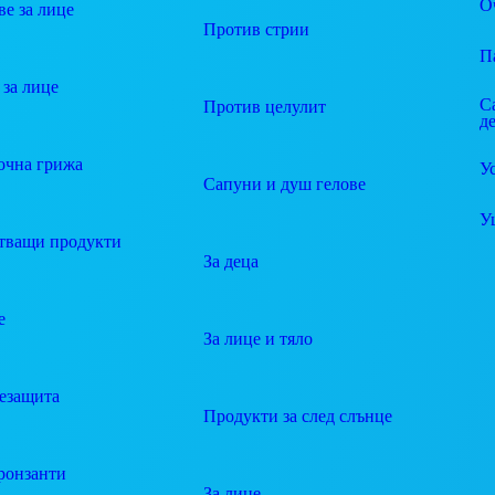
О
е за лице
Против стрии
П
за лице
С
Против целулит
д
очна грижа
У
Сапуни и душ гелове
У
тващи продукти
За деца
е
За лице и тяло
езащита
Продукти за след слънце
ронзанти
За лице