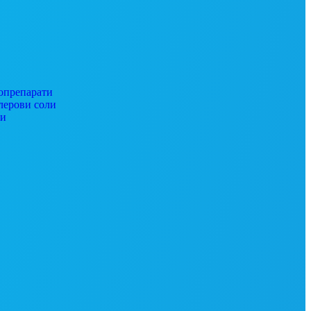
препарати
ерови соли
ги