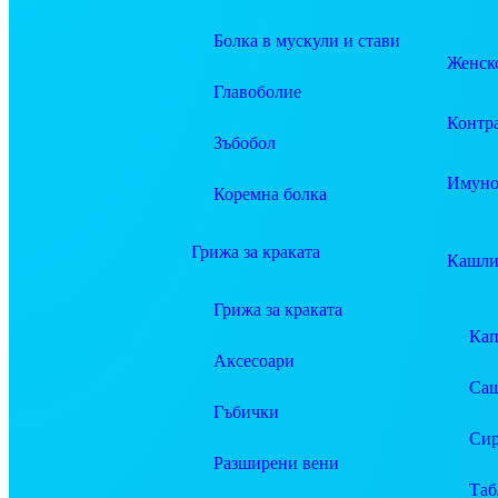
Болка в мускули и стави
Женско
Главоболие
Контр
Зъбобол
Имуно
Коремна болка
Грижа за краката
Кашли
Грижа за краката
Ка
Аксесоари
Саш
Гъбички
Си
Разширени вени
Таб