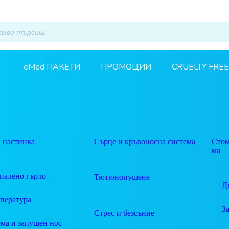
eMed ПАКЕТИ
ПРОМОЦИИ
CRUELTY FREE
 настинка
Сърце и кръвоносна система
Стом
ма
палено гърло
Тютюнопушене
Д
пература
З
Стрес и безсъние
ма и запушен нос