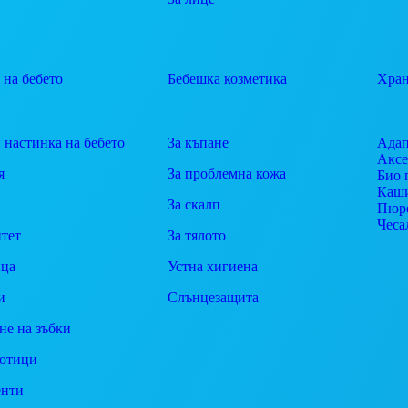
 на бебето
Бебешка козметика
Хран
 настинка на бебето
За къпане
Адап
Аксе
я
За проблемна кожа
Био 
Каш
За скалп
Пюр
Чеса
тет
За тялото
ца
Устна хигиена
и
Слънцезащита
не на зъбки
отици
енти