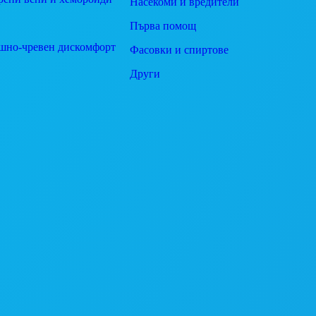
Насекоми и вредители
Първа помощ
шно-чревен дискомфорт
Фасовки и спиртове
Други