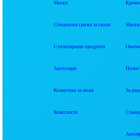
Маски
Кремов
Специална грижа за скалп
Маски 
Стилизиращи продукти
Около
Аксесоари
Почис
Козметика за мъже
За ръц
Комплекти
Слънц
Автоб