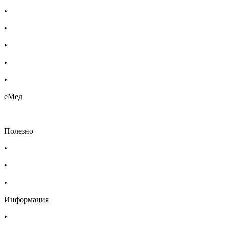
•
Бебешка козметика
•
Етерични масла
•
Хомеопатия
•
Хранителни добавки
•
Био козметика
еМед
Полезно
•
Изпълнителна агенция по лекарствата
•
Български фармацевтичен съюз
•
Българска асоциация на помощник-фармацевтите
Информация
•
Доставка