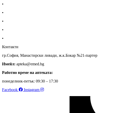
•
Екип
•
За нас
•
Общи условия
•
Политика за поверителност
•
Блог
Контакти
гр.София, Манастирски ливади, ж.к.Бокар №21-партер
Имейл:
apteka@emed.bg
Работно време на аптеката:
понеделник-петък: 09:30 – 17:30
Facebook
Instagram