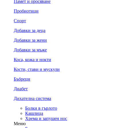
Памет и оросяване
Пробиотици
Спорт
Добавки за деца
Добавки за жени
Добавки за мъже
Коса, кожа и нокти
Кости, стави и мускули
Бъбреци
Диабет
Дихателна система
Болки в гърлото
Кашлица
Хрема и запушен нос
Меню