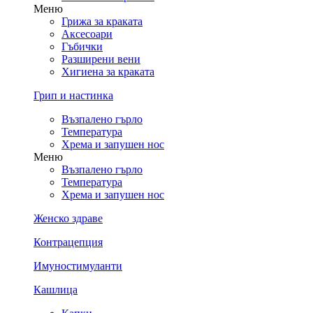
Меню
Грижа за краката
Аксесоари
Гъбички
Разширени вени
Хигиена за краката
Грип и настинка
Възпалено гърло
Температура
Хрема и запушен нос
Меню
Възпалено гърло
Температура
Хрема и запушен нос
Женско здраве
Контрацепция
Имуностимуланти
Кашлица