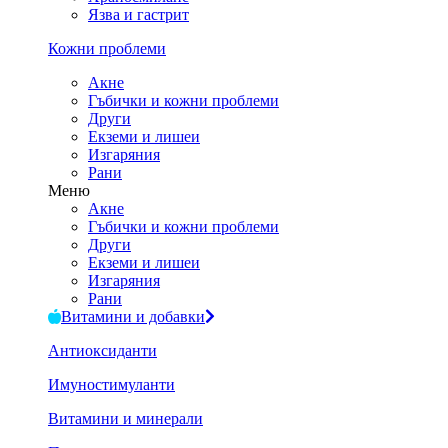
Язва и гастрит
Кожни проблеми
Акне
Гъбички и кожни проблеми
Други
Екземи и лишеи
Изгаряния
Рани
Меню
Акне
Гъбички и кожни проблеми
Други
Екземи и лишеи
Изгаряния
Рани
Витамини и добавки
Антиоксиданти
Имуностимуланти
Витамини и минерали