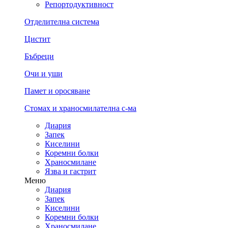
Репортодуктивност
Отделителна система
Цистит
Бъбреци
Очи и уши
Памет и оросяване
Стомах и храносмилателна с-ма
Диария
Запек
Киселини
Коремни болки
Храносмилане
Язва и гастрит
Меню
Диария
Запек
Киселини
Коремни болки
Храносмилане