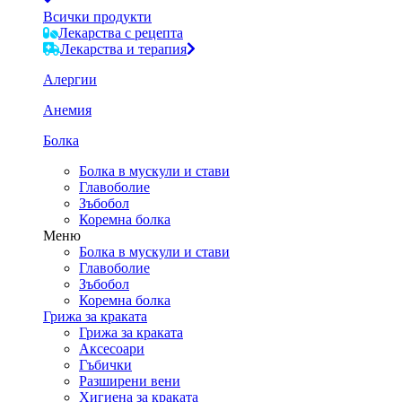
Всички продукти
Лекарства с рецепта
Лекарства и терапия
Алергии
Анемия
Болка
Болка в мускули и стави
Главоболие
Зъбобол
Коремна болка
Меню
Болка в мускули и стави
Главоболие
Зъбобол
Коремна болка
Грижа за краката
Грижа за краката
Аксесоари
Гъбички
Разширени вени
Хигиена за краката