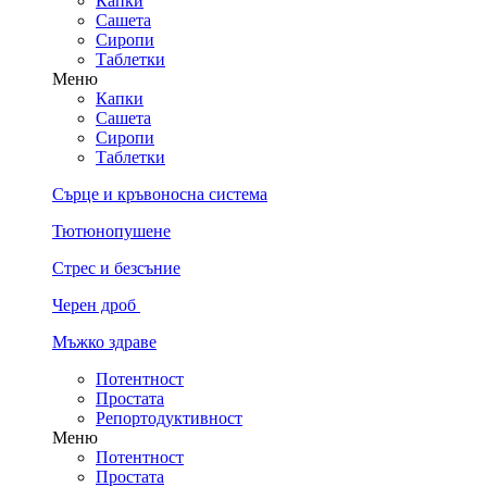
Капки
Сашета
Сиропи
Таблетки
Меню
Капки
Сашета
Сиропи
Таблетки
Сърце и кръвоносна система
Тютюнопушене
Стрес и безсъние
Черен дроб
Мъжко здраве
Потентност
Простата
Репортодуктивност
Меню
Потентност
Простата