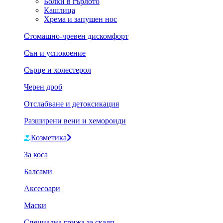
Болки в гърлото
Кашлица
Хрема и запушен нос
Стомашно-чревен дискомфорт
Сън и успокоение
Сърце и холестерол
Черен дроб
Отслабване и детоксикация
Разширени вени и хемороиди
Козметика
За коса
Балсами
Аксесоари
Маски
Специална грижа за скалп