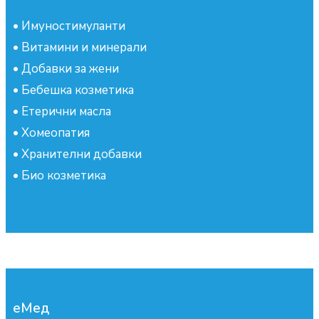
•
Имуностимуланти
•
Витамини и минерали
•
Добавки за жени
•
Бебешка козметика
•
Етерични масла
•
Хомеопатия
•
Хранителни добавки
•
Био козметика
еМед