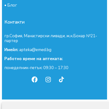
•
Блог
Контакти
гр.София, Манастирски ливади, ж.к.Бокар №21-
партер
Имейл:
apteka@emed.bg
Работно време на аптеката:
понеделник-петък: 09:30 – 17:30
0