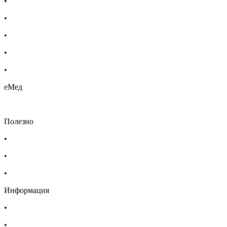
•
Бебешка козметика
•
Етерични масла
•
Хомеопатия
•
Хранителни добавки
•
Био козметика
еМед
Полезно
•
Изпълнителна агенция по лекарствата
•
Български фармацевтичен съюз
•
Българска асоциация на помощник-фармацевтите
Информация
•
Доставка
•
Екип