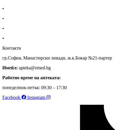
•
За нас
•
Общи условия
•
Политика за поверителност
•
Блог
Контакти
гр.София, Манастирски ливади, ж.к.Бокар №21-партер
Имейл:
apteka@emed.bg
Работно време на аптеката:
понеделник-петък: 09:30 – 17:30
Facebook
Instagram