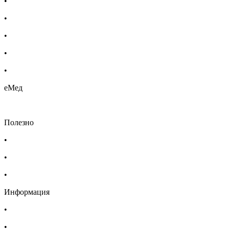
•
Бебешка козметика
•
Етерични масла
•
Хомеопатия
•
Хранителни добавки
•
Био козметика
еМед
Полезно
•
Изпълнителна агенция по лекарствата
•
Български фармацевтичен съюз
•
Българска асоциация на помощник-фармацевтите
Информация
•
Доставка
•
Екип