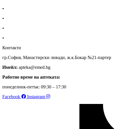
•
За нас
•
Общи условия
•
Политика за поверителност
•
Блог
Контакти
гр.София, Манастирски ливади, ж.к.Бокар №21-партер
Имейл:
apteka@emed.bg
Работно време на аптеката:
понеделник-петък: 09:30 – 17:30
Facebook
Instagram