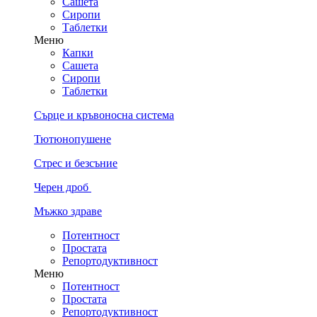
Сашета
Сиропи
Таблетки
Меню
Капки
Сашета
Сиропи
Таблетки
Сърце и кръвоносна система
Тютюнопушене
Стрес и безсъние
Черен дроб
Мъжко здраве
Потентност
Простата
Репортодуктивност
Меню
Потентност
Простата
Репортодуктивност