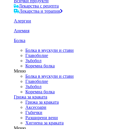
Всички продукти
Лекарства с рецепта
Лекарства и терапия
Алергии
Анемия
Болка
Болка в мускули и стави
Главоболие
Зъбобол
Коремна болка
Меню
Болка в мускули и стави
Главоболие
Зъбобол
Коремна болка
Грижа за краката
Грижа за краката
Аксесоари
Гъбички
Разширени вени
Хигиена за краката
Меню