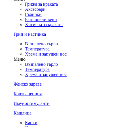
Грижа за краката
Аксесоари
Гъбички
Разширени вени
Хигиена за краката
Грип и настинка
Възпалено гърло
Температура
Хрема и запушен нос
Меню
Възпалено гърло
Температура
Хрема и запушен нос
Женско здраве
Контрацепция
Имуностимуланти
Кашлица
Капки