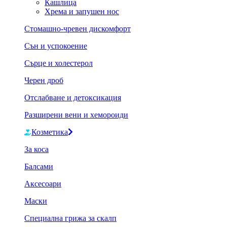
Кашлица
Хрема и запушен нос
Стомашно-чревен дискомфорт
Сън и успокоение
Сърце и холестерол
Черен дроб
Отслабване и детоксикация
Разширени вени и хемороиди
Козметика
За коса
Балсами
Аксесоари
Маски
Специална грижа за скалп