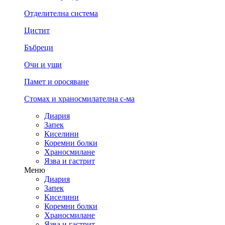
Отделителна система
Цистит
Бъбреци
Очи и уши
Памет и оросяване
Стомах и храносмилателна с-ма
Диария
Запек
Киселини
Коремни болки
Храносмилане
Язва и гастрит
Меню
Диария
Запек
Киселини
Коремни болки
Храносмилане
Язва и гастрит