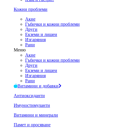
Кожни проблеми
Акне
Гъбички и кожни проблеми
Други
Екземи и лишеи
Изгаряния
Рани
Меню
Акне
Гъбички и кожни проблеми
Други
Екземи и лишеи
Изгаряния
Рани
Витамини и добавки
Антиоксиданти
Имуностимуланти
Витамини и минерали
Памет и оросяване