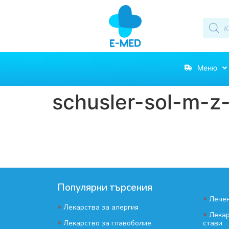
Меню
schusler-sol-m-z
Популярни търсения
•
Лечен
•
Лекарства за алергия
•
Лекар
•
Лекарство за главоболие
стави