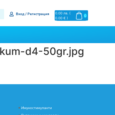
0.00
лв.
(
Вход / Регистрация
0
0.00 € )
ikum-d4-50gr.jpg
•
Имуностимуланти