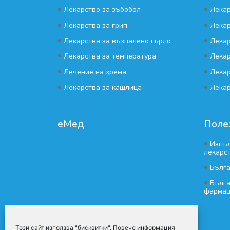
•
•
Лекарство за зъбобол
Лекар
•
•
Лекарства за грип
Лекар
•
•
Лекарства за възпалено гърло
Лекар
•
•
Лекарства за температура
Лекар
•
•
Лечение на хрема
Лекар
•
•
Лекарства за кашлица
Лекар
еМед
Поле
•
Изпъл
лекарс
•
Бълг
•
Бълга
фармац
Този сайт използва "бисквитки". Повече информация