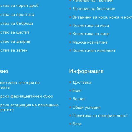
•
Лечение на гъбички
ства за черен дроб
•
Лечение на безсъние
ства за простата
•
Витамини за коса, кожа и нок
ства за бъбреци
•
Козметика за коса
ство за цистит
•
Козметика за лице
ство за диария
•
Мъжка козметика
•
ства за запек
Козметичен комплект
зно
Информация
•
Доставка
нителна агенция по
твата
•
Екип
арски фармацевтичен съюз
•
За нас
рска асоциация на помощник-
•
Общи условия
евтите
•
Политика за поверителност
•
Блог