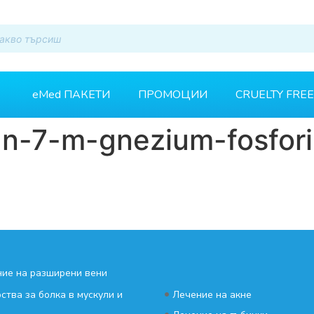
eMed ПАКЕТИ
ПРОМОЦИИ
CRUELTY FREE
-n-7-m-gnezium-fosfor
ие на разширени вени
•
ства за болка в мускули и
Лечение на акне