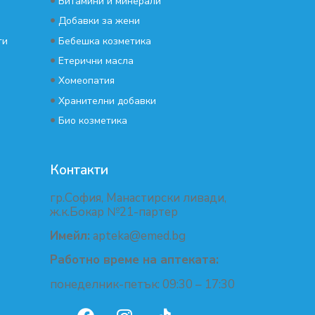
•
Витамини и минерали
•
Добавки за жени
•
ти
Бебешка козметика
•
Етерични масла
•
Хомеопатия
•
Хранителни добавки
•
Био козметика
Контакти
гр.София, Манастирски ливади,
ж.к.Бокар №21-партер
Имейл:
apteka@emed.bg
Работно време на аптеката:
понеделник-петък: 09:30 – 17:30