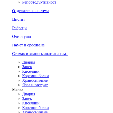
Репортодуктивност
Отделителна система
Цистит
Бъбреци
Очи и уши
Памет и оросяване
Стомах и храносмилателна с-ма
Диария
Запек
Киселини
Коремни болки
Храносмилане
Язва и гастрит
Меню
Диария
Запек
Киселини
Коремни болки
Храносмилане