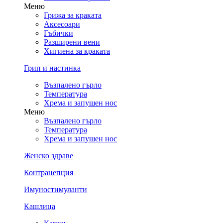
Меню
Грижа за краката
Аксесоари
Гъбички
Разширени вени
Хигиена за краката
Грип и настинка
Възпалено гърло
Температура
Хрема и запушен нос
Меню
Възпалено гърло
Температура
Хрема и запушен нос
Женско здраве
Контрацепция
Имуностимуланти
Кашлица