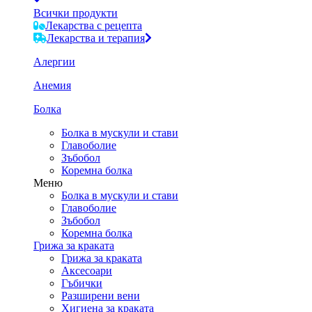
Всички продукти
Лекарства с рецепта
Лекарства и терапия
Алергии
Анемия
Болка
Болка в мускули и стави
Главоболие
Зъбобол
Коремна болка
Меню
Болка в мускули и стави
Главоболие
Зъбобол
Коремна болка
Грижа за краката
Грижа за краката
Аксесоари
Гъбички
Разширени вени
Хигиена за краката