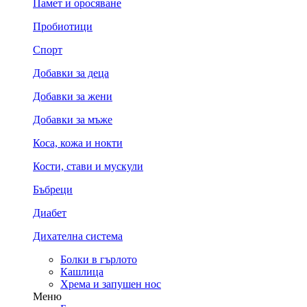
Памет и оросяване
Пробиотици
Спорт
Добавки за деца
Добавки за жени
Добавки за мъже
Коса, кожа и нокти
Кости, стави и мускули
Бъбреци
Диабет
Дихателна система
Болки в гърлото
Кашлица
Хрема и запушен нос
Меню