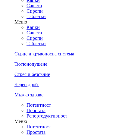
Капки
Сашета
Сиропи
Таблетки
Меню
Капки
Сашета
Сиропи
Таблетки
Сърце и кръвоносна система
Тютюнопушене
Стрес и безсъние
Черен дроб
Мъжко здраве
Потентност
Простата
Репортодуктивност
Меню
Потентност
Простата