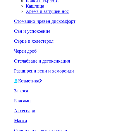
Болки в гърлото
Кашлица
Хрема и запушен нос
Стомашно-чревен дискомфорт
Сън и успокоение
Сърце и холестерол
Черен дроб
Отслабване и детоксикация
Разширени вени и хемороиди
Козметика
За коса
Балсами
Аксесоари
Маски
Специална грижа за скалп