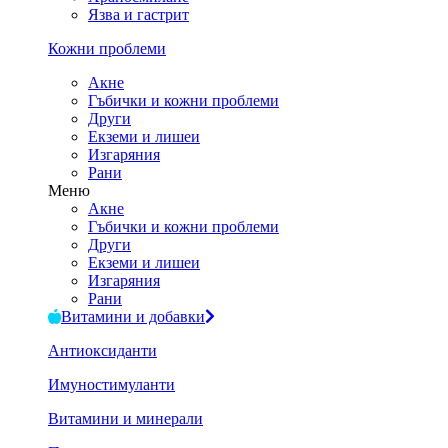
Язва и гастрит
Кожни проблеми
Акне
Гъбички и кожни проблеми
Други
Екземи и лишеи
Изгаряния
Рани
Меню
Акне
Гъбички и кожни проблеми
Други
Екземи и лишеи
Изгаряния
Рани
Витамини и добавки
Антиоксиданти
Имуностимуланти
Витамини и минерали