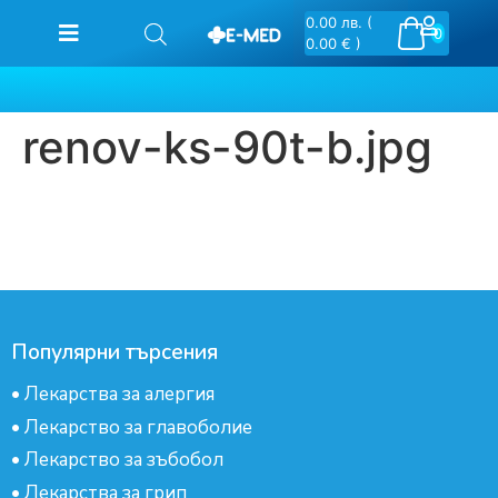
0.00
лв.
(
0
0.00 € )
renov-ks-90t-b.jpg
Популярни търсения
•
Лекарства за алергия
•
Лекарство за главоболие
•
Лекарство за зъбобол
•
Лекарства за грип