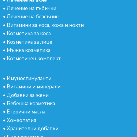
•
Лечение на акне
•
Лечение на гъбички
•
Лечение на безсъние
•
Витамини за коса, кожа и нокти
•
Козметика за коса
•
Козметика за лице
•
Мъжка козметика
•
Козметичен комплект
•
Имуностимуланти
•
Витамини и минерали
•
Добавки за жени
•
Бебешка козметика
•
Етерични масла
•
Хомеопатия
•
Хранителни добавки