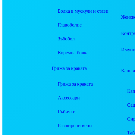
Болка в мускули и стави
Женско
Главоболие
Контр
Зъбобол
Имуно
Коремна болка
Грижа за краката
Кашли
Грижа за краката
Ка
Аксесоари
Саш
Гъбички
Си
Разширени вени
Таб