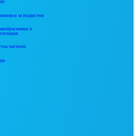
чи
амперси за възрастни
амобръсначки и
епилация
стна хигиена
ши