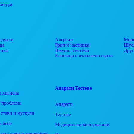
ратура
одукти
Алергии
Моно
ки
Грип и настинка
Шусл
тика
Имунна система
Дру
Кашлица и възпалено гърло
Апарати
Тестове
а хигиена
 проблеми
Апарати
 стави и мускули
Тестове
и бебе
Медицински консумативи
рени вени и хемороиди