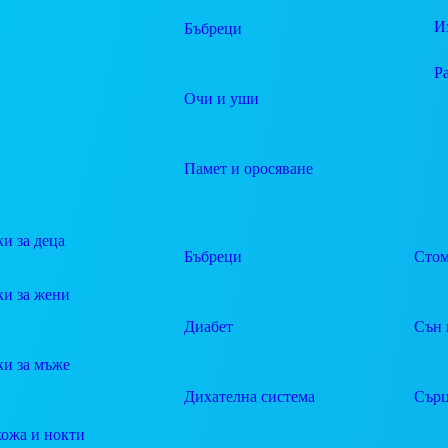
И
Бъбреци
Р
Очи и уши
Памет и оросяване
и за деца
Бъбреци
Стом
ки за жени
Диабет
Сън 
ки за мъже
Дихателна система
Сърц
кожа и нокти