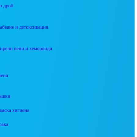
н дроб
абване и детоксикация
ирени вени и хемороиди
иена
ъшки
амска хигиена
рака