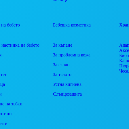
 на бебето
Бебешка козметика
Хран
 настинка на бебето
За къпане
Адап
Аксе
я
За проблемна кожа
Био 
Каш
За скалп
Пюр
Чеса
тет
За тялото
ца
Устна хигиена
и
Слънцезащита
не на зъбки
отици
енти