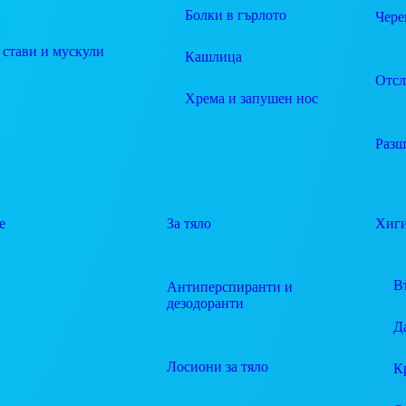
Болки в гърлото
Чере
 стави и мускули
Кашлица
Отсл
Хрема и запушен нос
Разш
е
За тяло
Хиг
В
Антиперспиранти и
дезодоранти
Д
Лосиони за тяло
К