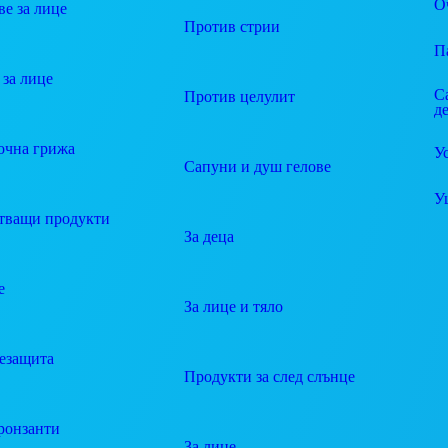
О
е за лице
Против стрии
П
за лице
С
Против целулит
д
очна грижа
У
Сапуни и душ гелове
У
тващи продукти
За деца
е
За лице и тяло
езащита
Продукти за след слънце
ронзанти
За лице