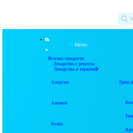
Меню
Всички продукти
Лекарства с рецепта
Лекарства и терапия
Алергии
Грип и
Въз
Анемия
Тем
Болка
Хре