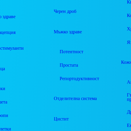
К
Черен дроб
К
 здраве
Х
Мъжко здраве
ацепция
Я
стимуланти
Потентност
Кожн
Простата
ца
Репортодуктивност
А
пки
Г
Отделителна система
п
ета
Д
ропи
Цистит
Е
летки