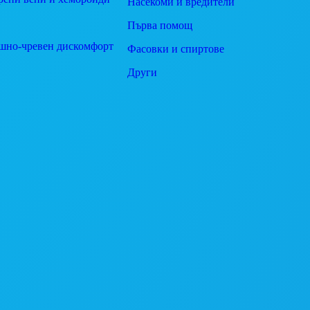
Насекоми и вредители
Първа помощ
шно-чревен дискомфорт
Фасовки и спиртове
Други