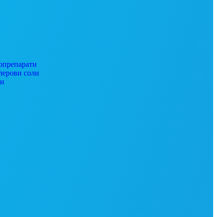
препарати
ерови соли
ги