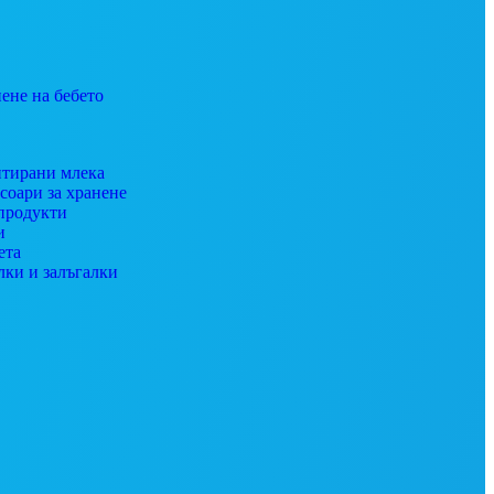
ене на бебето
тирани млека
соари за хранене
продукти
и
ета
лки и залъгалки