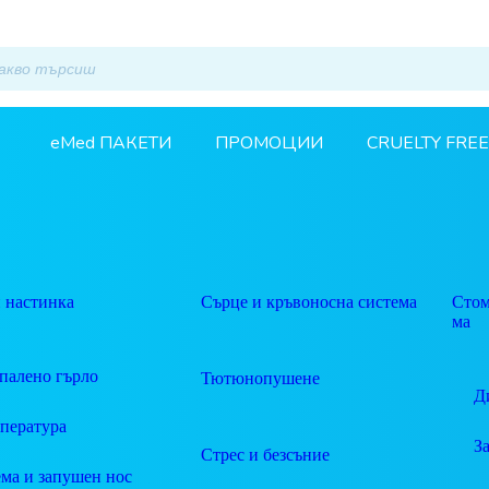
eMed ПАКЕТИ
ПРОМОЦИИ
CRUELTY FREE
 настинка
Сърце и кръвоносна система
Стом
ма
палено гърло
Тютюнопушене
Д
пература
З
Стрес и безсъние
ма и запушен нос