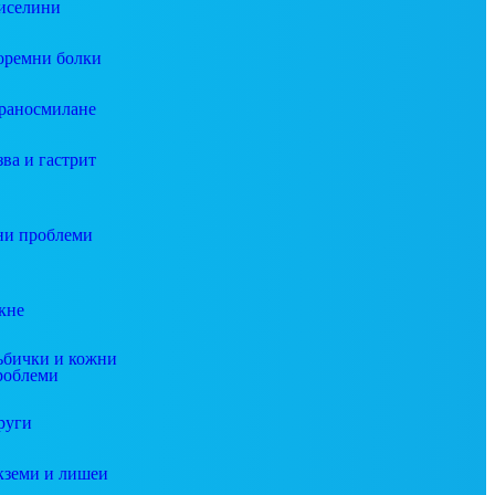
иселини
оремни болки
раносмилане
зва и гастрит
и проблеми
кне
ъбички и кожни
роблеми
руги
кземи и лишеи