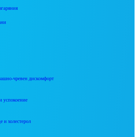
згаряния
ани
ашно-чревен дискомфорт
и успокоение
е и холестерол