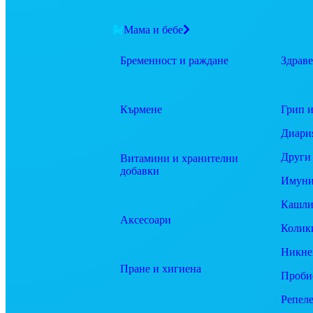
Мама и бебе
Бременност и раждане
Здраве
Кърмене
Грип и
Диари
Други
Витамини и хранителни
добавки
Имуни
Кашли
Аксесоари
Колик
Никне
Пране и хигиена
Проби
Репел