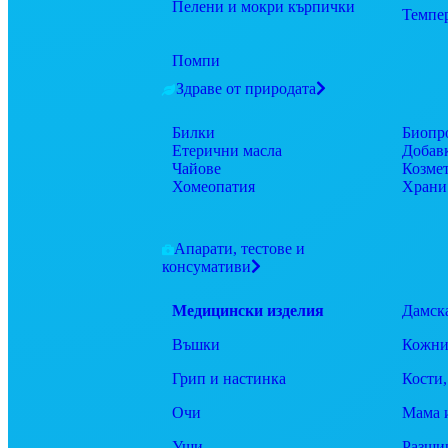
Пелени и мокри кърпички
Темпе
Помпи
Здраве от природата
Билки
Биопр
Етерични масла
Добав
Чайове
Козме
Хомеопатия
Храни
Апарати, тестове и
консумативи
Медицински изделия
Дамск
Въшки
Кожни
Грип и настинка
Кости,
Очи
Мама 
Уши
Разши