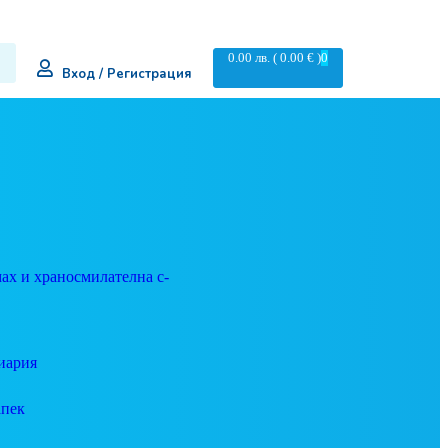
0.00
лв.
( 0.00 € )
0
Вход / Регистрация
ах и храносмилателна с-
иария
апек