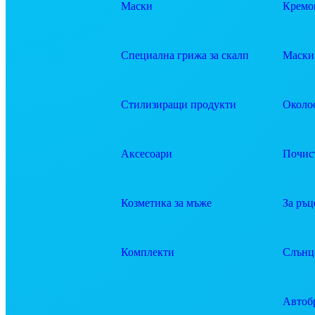
Маски
Кремов
Специална грижа за скалп
Маски 
Стилизиращи продукти
Около
Аксесоари
Почис
Козметика за мъже
За ръц
Комплекти
Слънц
Автоб