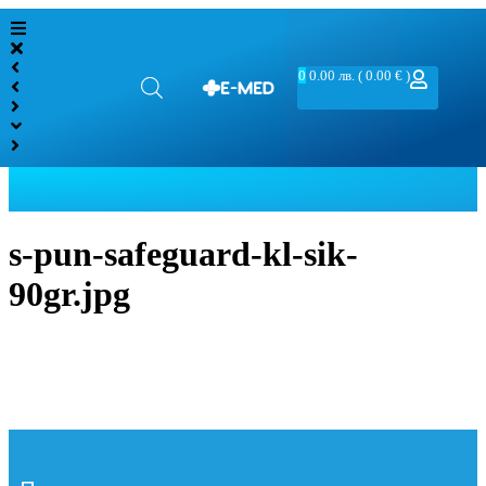
0
0.00
лв.
( 0.00 € )
s-pun-safeguard-kl-sik-
90gr.jpg