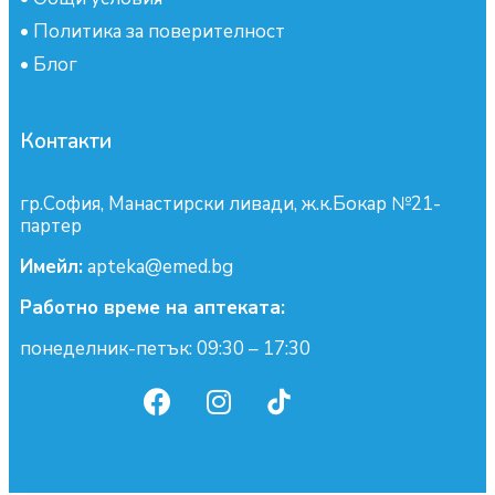
•
Политика за поверителност
•
Блог
Контакти
гр.София, Манастирски ливади, ж.к.Бокар №21-
партер
Имейл:
apteka@emed.bg
Работно време на аптеката:
понеделник-петък: 09:30 – 17:30