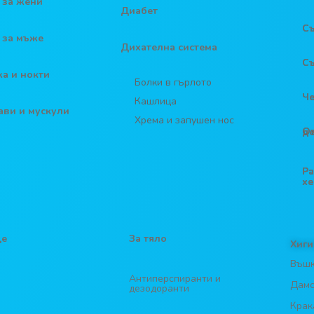
 за жени
Диабет
Съ
 за мъже
Дихателна система
Съ
жа и нокти
Болки в гърлото
Ч
Кашлица
тави и мускули
Хрема и запушен нос
Отсл
Ра
х
це
За тяло
Хиги
Въш
Антиперспиранти и
Дамс
дезодоранти
Крак