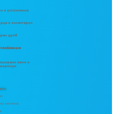
н и успокоение
рце и холестерол
ерен дроб
абване и детоксикация
зширени вени и
емороиди
ена
ки
ка хигиена
а