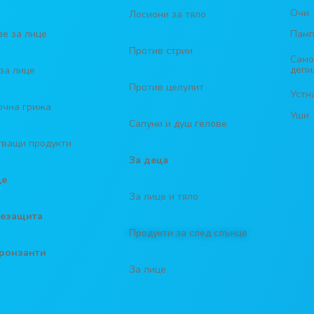
Очи
Лосиони за тяло
е за лице
Памп
Против стрии
Само
депи
за лице
Против целулит
Устн
очна грижа
Уши
Сапуни и душ гелове
тващи продукти
За деца
це
За лице и тяло
езащита
Продукти за след слънце
ронзанти
За лице