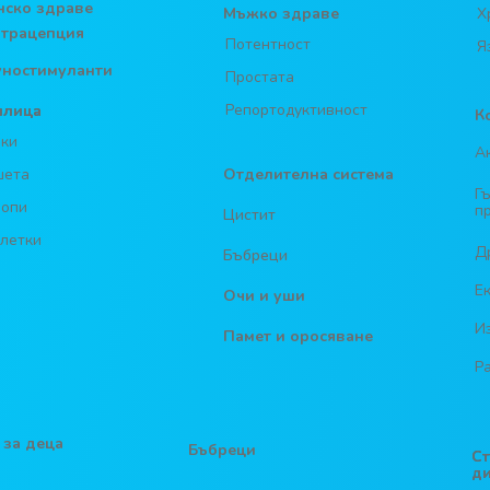
ско здраве
Мъжко здраве
Х
трацепция
Потентност
Я
ностимуланти
Простата
Репортодуктивност
шлица
К
ки
А
шета
Отделителна система
Г
ропи
п
Цистит
летки
Д
Бъбреци
Е
Очи и уши
И
Памет и оросяване
Р
 за деца
Бъбреци
С
д