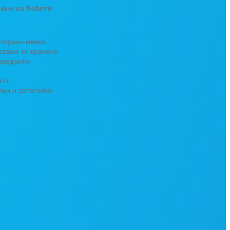
ене на бебето
тирани млека
соари за хранене
продукти
и
та
лки и залъгалки