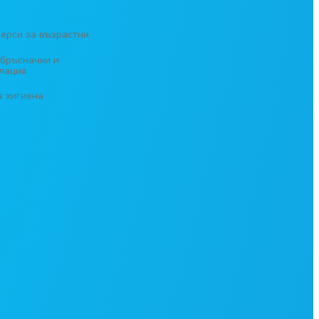
ерси за възрастни
бръсначки и
лация
а хигиена