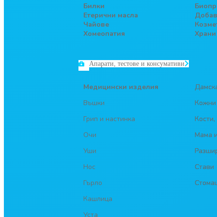
Билки
Биопр
Етерични масла
Добав
Чайове
Козме
Хомеопатия
Храни
Апарати, тестове и консумативи
Медицински изделия
Дамска
Въшки
Кожни
Грип и настинка
Кости,
Очи
Мама и
Уши
Разшир
Нос
Стави
Гърло
Стома
Кашлица
Уста