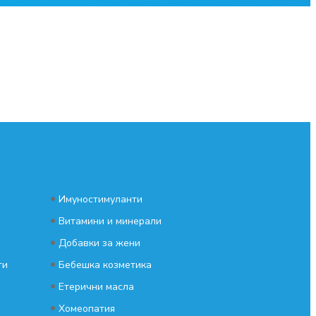
•
Имуностимуланти
•
Витамини и минерали
•
Добавки за жени
•
ти
Бебешка козметика
•
Етерични масла
•
Хомеопатия