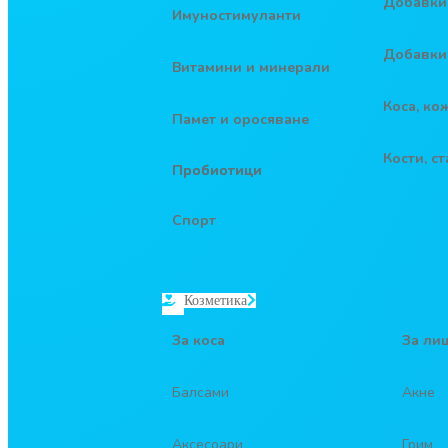
Добавки
Имуностимуланти
Добавки
Витамини и минерали
Коса, ко
Памет и оросяване
Кости, с
Пробиотици
Спорт
Козметика
За коса
За ли
Балсами
Акне
Аксесоари
Грим