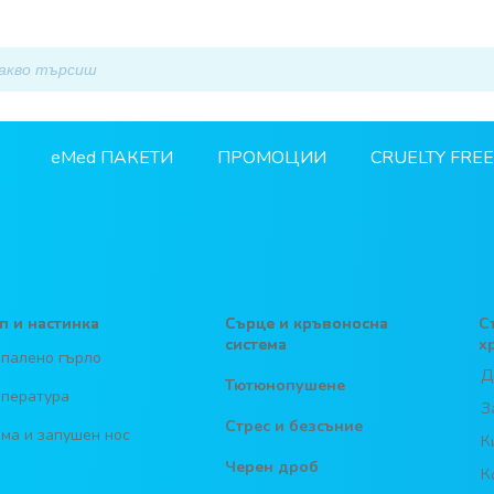
eMed ПАКЕТИ
ПРОМОЦИИ
CRUELTY FREE
п и настинка
Сърце и кръвоносна
С
система
х
палено гърло
Д
Тютюнопушене
пература
З
Стрес и безсъние
ма и запушен нос
К
Черен дроб
К