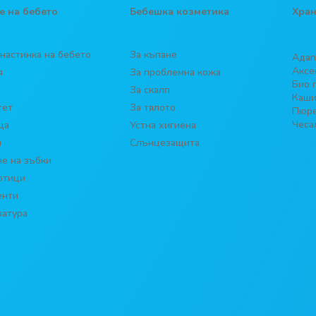
е на бебето
Бебешка козметика
Хран
 настинка на бебето
За къпане
Адап
Аксе
я
За проблемна кожа
Био 
За скалп
Каш
тет
За тялото
Пюре
Чеса
ца
Устна хигиена
и
Слънцезащита
е на зъбки
отици
енти
ратура