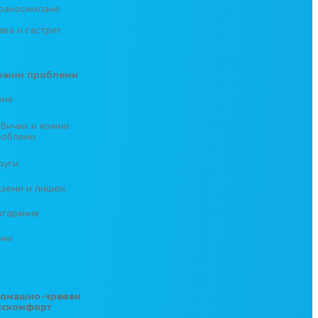
раносмилане
зва и гастрит
ожни проблеми
кне
ъбички и кожни
роблеми
руги
кземи и лишеи
згаряния
ани
томашно-чревен
искомфорт