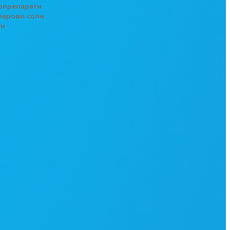
опрепарати
лерови соли
ги