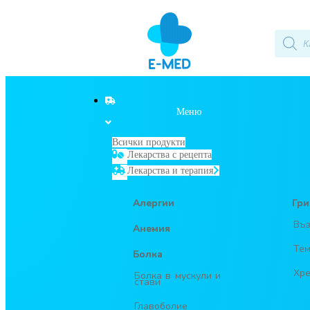
Меню
Всички продукти
Лекарства с рецепта
Лекарства и терапия
Алергии
Гри
Въз
Анемия
Тем
Болка
Хре
Болка в мускули и
стави
Главоболие