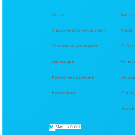
Маски
Кремов
Специална грижа за скалп
Маски 
Стилизиращи продукти
Около
Аксесоари
Почис
Козметика за мъже
За ръ
Комплекти
Слънц
Автоб
Мама и бебе