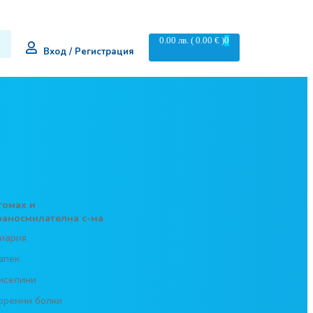
0.00
лв.
( 0.00 € )
0
Вход / Регистрация
томах и
раносмилателна с-ма
иария
апек
иселини
оремни болки