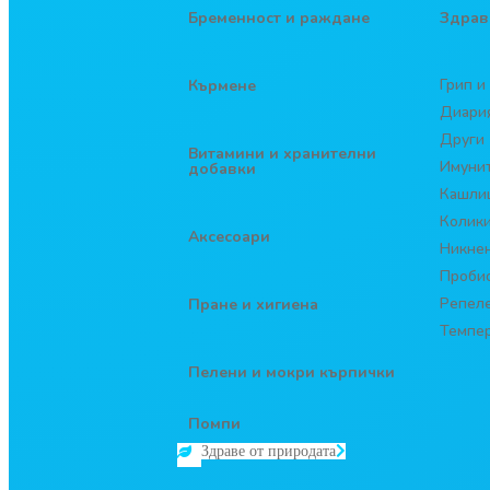
Бременност и раждане
Здрав
Грип и
Кърмене
Диари
Други
Витамини и хранителни
Имуни
добавки
Кашли
Колик
Аксесоари
Никнен
Проби
Репел
Пране и хигиена
Темпе
Пелени и мокри кърпички
Помпи
Здраве от природата