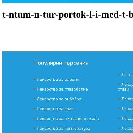
t-ntum-n-tur-portok-l-i-med-t-b
Популярни търсения
•
Лечен
•
Лекарства за алергия
•
Лекар
•
Лекарство за главоболие
стави
•
•
Лекарство за зъбобол
Лекар
•
•
Лекарства за грип
Лекар
•
•
Лекарства за възпалено гърло
Лекар
•
•
Лекарства за температура
Лекар