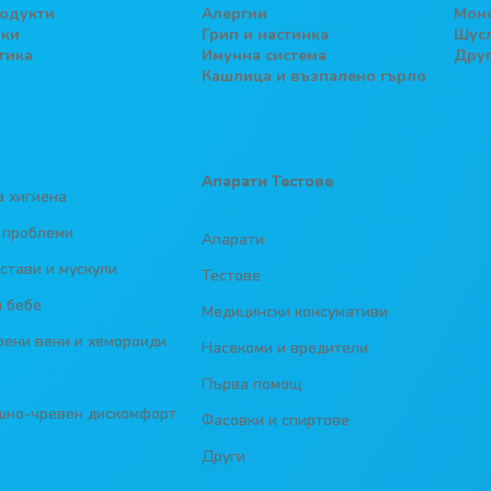
одукти
Алергии
Мон
ки
Грип и настинка
Шус
тика
Имунна система
Дру
Кашлица и възпалено гърло
Апарати
Тестове
 хигиена
 проблеми
Апарати
 стави и мускули
Тестове
 бебе
Медицински консумативи
ени вени и хемороиди
Насекоми и вредители
Първа помощ
шно-чревен дискомфорт
Фасовки и спиртове
Други