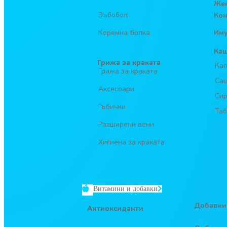
Жен
Зъбобол
Кон
Коремна болка
Иму
Ка
Грижа за краката
Кап
Грижа за краката
Са
Аксесоари
Си
Гъбички
Таб
Разширени вени
Хигиена за краката
Витамини и добавки
Добавки
Антиоксиданти