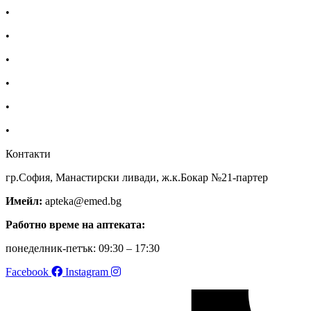
•
Доставка
•
Екип
•
За нас
•
Общи условия
•
Политика за поверителност
•
Блог
Контакти
гр.София, Манастирски ливади, ж.к.Бокар №21-партер
Имейл:
apteka@emed.bg
Работно време на аптеката:
понеделник-петък: 09:30 – 17:30
Facebook
Instagram