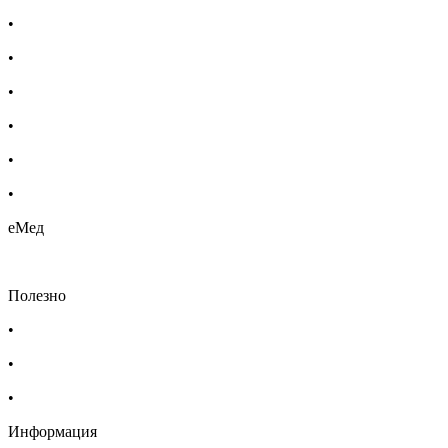
•
Добавки за жени
•
Бебешка козметика
•
Етерични масла
•
Хомеопатия
•
Хранителни добавки
•
Био козметика
еМед
Полезно
•
Изпълнителна агенция по лекарствата
•
Български фармацевтичен съюз
•
Българска асоциация на помощник-фармацевтите
Информация