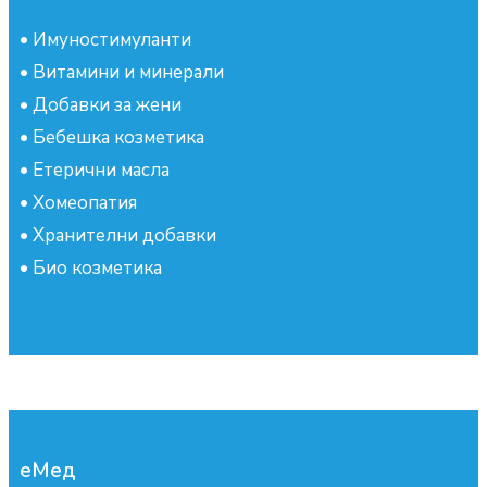
•
Имуностимуланти
•
Витамини и минерали
•
Добавки за жени
•
Бебешка козметика
•
Етерични масла
•
Хомеопатия
•
Хранителни добавки
•
Био козметика
еМед