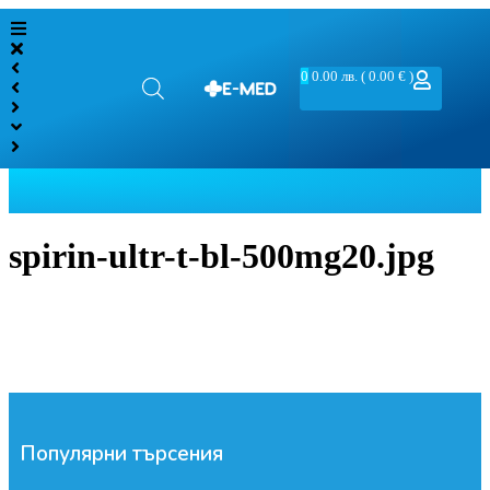
0
0.00
лв.
( 0.00 € )
spirin-ultr-t-bl-500mg20.jpg
Популярни търсения