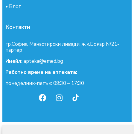
•
Блог
Контакти
гр.София, Манастирски ливади, ж.к.Бокар №21-
партер
Имейл:
apteka@emed.bg
Работно време на аптеката:
понеделник-петък: 09:30 – 17:30
0