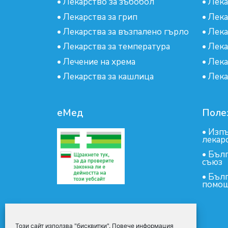
•
Лекарство за зъбобол
•
Лека
•
Лекарства за грип
•
Лека
•
Лекарства за възпалено гърло
•
Лека
•
Лекарства за температура
•
Лека
•
Лечение на хрема
•
Лека
•
Лекарства за кашлица
•
Лека
еМед
Поле
•
Изпъ
лекар
•
Бълг
съюз
•
Бълг
помощ
Този сайт използва "бисквитки". Повече информация