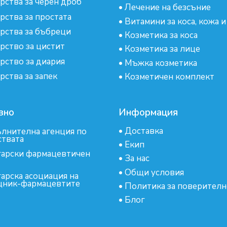
рства за черен дроб
•
Лечение на безсъние
рства за простата
•
Витамини за коса, кожа и
рства за бъбреци
•
Козметика за коса
рство за цистит
•
Козметика за лице
рство за диария
•
Мъжка козметика
рства за запек
•
Козметичен комплект
зно
Информация
•
Доставка
лнителна агенция по
ствата
•
Екип
арски фармацевтичен
•
За нас
•
Общи условия
арска асоциация на
ник-фармацевтите
•
Политика за поверителн
•
Блог