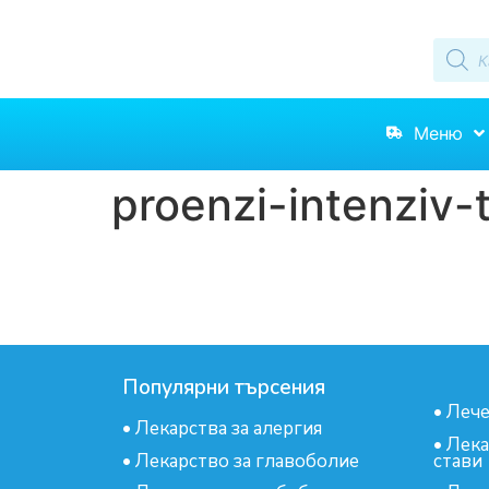
Меню
proenzi-intenziv-
Популярни търсения
•
Лече
•
Лекарства за алергия
•
Лека
•
Лекарство за главоболие
стави