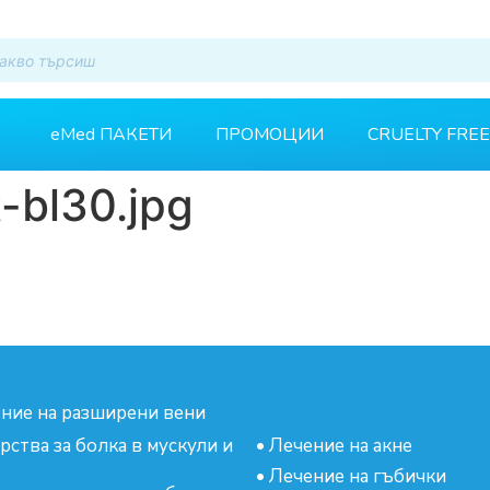
eMed ПАКЕТИ
ПРОМОЦИИ
CRUELTY FREE
t-bl30.jpg
ние на разширени вени
рства за болка в мускули и
•
Лечение на акне
•
Лечение на гъбички