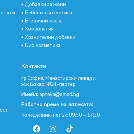
•
Добавки за жени
 нокти
•
Бебешка козметика
•
Етерични масла
•
Хомеопатия
•
Хранителни добавки
•
Био козметика
Контакти
гр.София, Манастирски ливади,
ж.к.Бокар №21-партер
Имейл:
apteka@emed.bg
Работно време на аптеката:
ост
понеделник-петък: 09:30 – 17:30