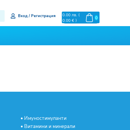
0.00
лв.
(
Вход / Регистрация
0
0.00 € )
•
Имуностимуланти
•
Витамини и минерали