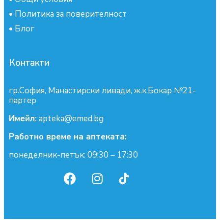
•
Политика за поверителност
•
Блог
Контакти
гр.София, Манастирски ливади, ж.к.Бокар №21-
партер
Имейл:
apteka@emed.bg
Работно време на аптеката:
понеделник-петък: 09:30 – 17:30