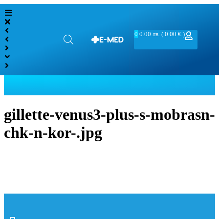
0
0.00
лв.
( 0.00 € )
gillette-venus3-plus-s-mobrasn-
chk-n-kor-.jpg