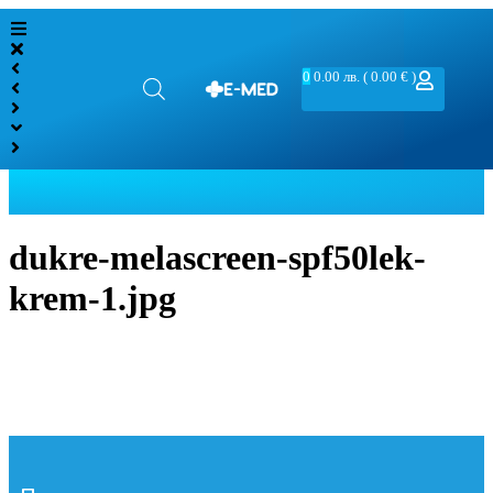
0
0.00
лв.
( 0.00 € )
dukre-melascreen-spf50lek-
krem-1.jpg