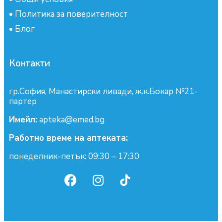
•
Политика за поверителност
•
Блог
Контакти
гр.София, Манастирски ливади, ж.к.Бокар №21-
партер
Имейл:
apteka@emed.bg
Работно време на аптеката:
понеделник-петък: 09:30 – 17:30