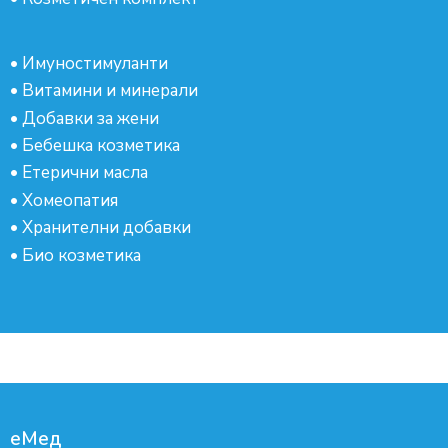
•
Имуностимуланти
•
Витамини и минерали
•
Добавки за жени
•
Бебешка козметика
•
Етерични масла
•
Хомеопатия
•
Хранителни добавки
•
Био козметика
еМед