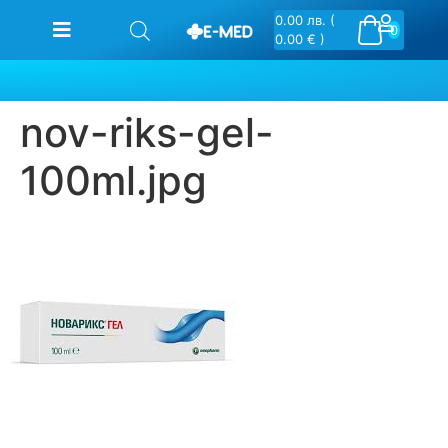
0.00
лв.
(
0
0.00 € )
nov-riks-gel-
100ml.jpg