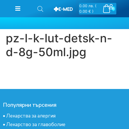
0.00
лв.
(
0
0.00 € )
pz-l-k-lut-detsk-n-
d-8g-50ml.jpg
Популярни търсения
•
Лекарства за алергия
•
Лекарство за главоболие