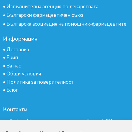
•
Изпълнителна агенция по лекарствата
•
Български фармацевтичен съюз
•
Българска асоциация на помощник-фармацевтите
Информация
•
Доставка
•
Екип
•
За нас
•
Общи условия
•
Политика за поверителност
•
Блог
Контакти
гр.София, Манастирски ливади, ж.к.Бокар №21-
партер