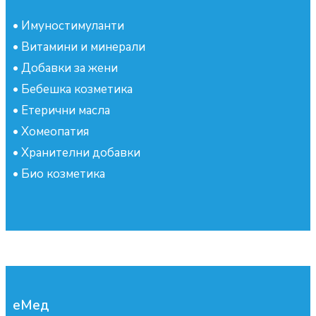
•
Имуностимуланти
•
Витамини и минерали
•
Добавки за жени
•
Бебешка козметика
•
Етерични масла
•
Хомеопатия
•
Хранителни добавки
•
Био козметика
еМед