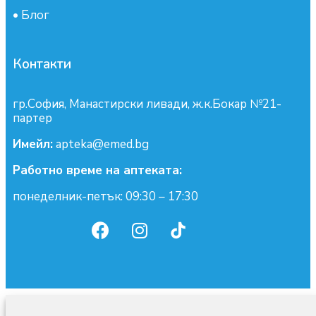
•
Блог
Контакти
гр.София, Манастирски ливади, ж.к.Бокар №21-
партер
Имейл:
apteka@emed.bg
Работно време на аптеката:
понеделник-петък: 09:30 – 17:30
0