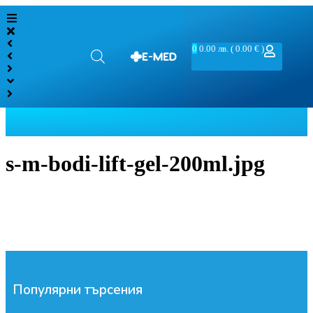
0
0.00
лв.
( 0.00 € )
s-m-bodi-lift-gel-200ml.jpg
Популярни търсения