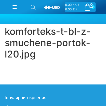
0.00
лв.
(
0
0.00 € )
komforteks-t-bl-z-
smuchene-portok-
l20.jpg
Популярни търсения