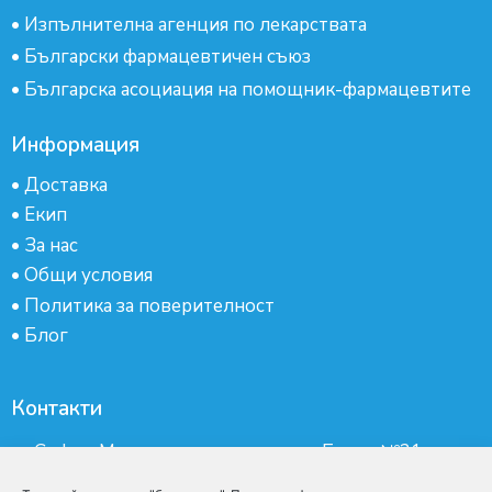
•
Изпълнителна агенция по лекарствата
•
Български фармацевтичен съюз
•
Българска асоциация на помощник-фармацевтите
Информация
•
Доставка
•
Екип
•
За нас
•
Общи условия
•
Политика за поверителност
•
Блог
Контакти
гр.София, Манастирски ливади, ж.к.Бокар №21-
партер