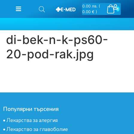
0.00
лв.
(
0
0.00 € )
di-bek-n-k-ps60-
20-pod-rak.jpg
Популярни търсения
•
Лекарства за алергия
•
Лекарство за главоболие