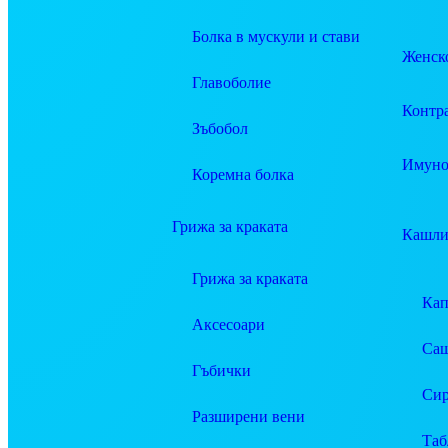
Болка в мускули и стави
Женско
Главоболие
Контр
Зъбобол
Имуно
Коремна болка
Грижа за краката
Кашли
Грижа за краката
Ка
Аксесоари
Саш
Гъбички
Си
Разширени вени
Таб