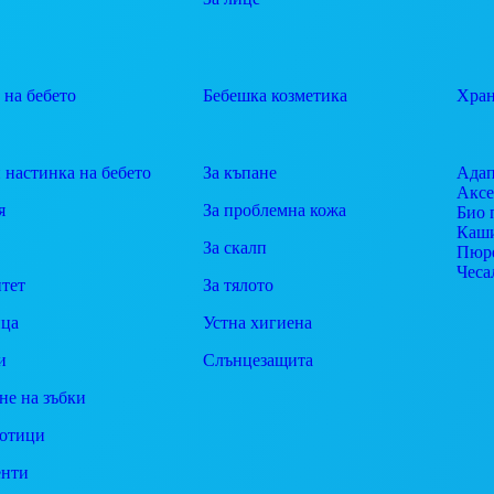
 на бебето
Бебешка козметика
Хран
 настинка на бебето
За къпане
Адап
Аксе
я
За проблемна кожа
Био 
Каш
За скалп
Пюр
Чеса
тет
За тялото
ца
Устна хигиена
и
Слънцезащита
не на зъбки
отици
енти