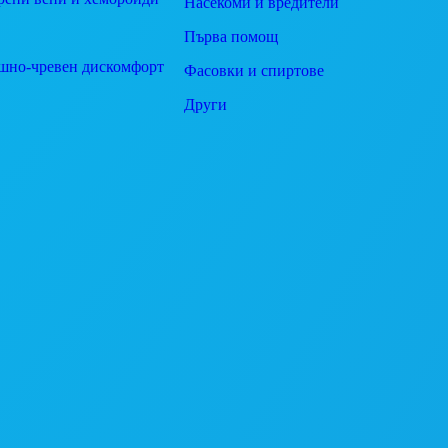
Насекоми и вредители
Първа помощ
шно-чревен дискомфорт
Фасовки и спиртове
Други