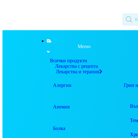
Меню
Всички продукти
Лекарства с рецепта
Лекарства и терапия
Алергии
Грип и
Въз
Анемия
Тем
Болка
Хре