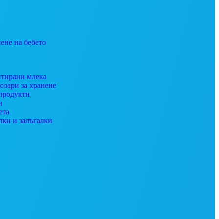
ене на бебето
тирани млека
соари за хранене
продукти
и
ета
лки и залъгалки