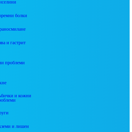
иселини
оремни болки
раносмилане
зва и гастрит
и проблеми
кне
ъбички и кожни
роблеми
руги
кземи и лишеи