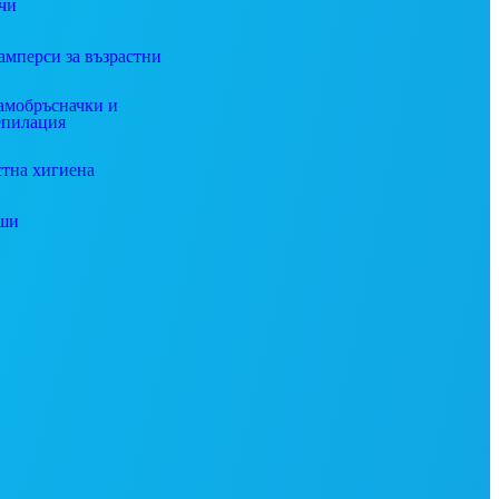
чи
амперси за възрастни
амобръсначки и
епилация
стна хигиена
ши