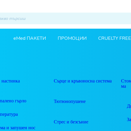
eMed ПАКЕТИ
ПРОМОЦИИ
CRUELTY FREE
 настинка
Сърце и кръвоносна система
Стом
ма
палено гърло
Тютюнопушене
Д
пература
З
Стрес и безсъние
ма и запушен нос