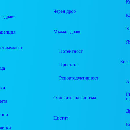
К
Черен дроб
К
 здраве
Х
Мъжко здраве
ацепция
Я
стимуланти
Потентност
Кожн
Простата
ца
Репортодуктивност
А
пки
Г
Отделителна система
п
ета
Д
ропи
Цистит
Е
летки