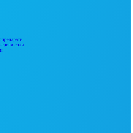
препарати
ерови соли
ги