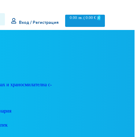
0.00
лв.
( 0.00 € )
0
Вход / Регистрация
ах и храносмилателна с-
иария
апек