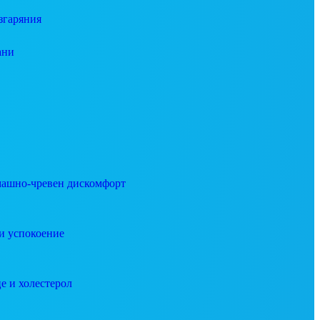
згаряния
ани
ашно-чревен дискомфорт
и успокоение
е и холестерол