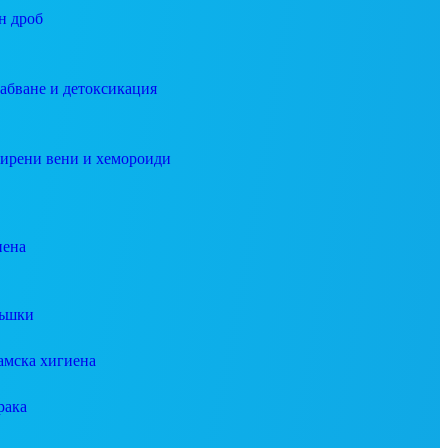
н дроб
абване и детоксикация
ирени вени и хемороиди
иена
ъшки
амска хигиена
рака