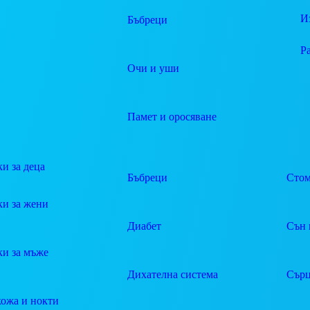
И
Бъбреци
Р
Очи и уши
Памет и оросяване
и за деца
Бъбреци
Стом
ки за жени
Диабет
Сън 
ки за мъже
Дихателна система
Сърц
кожа и нокти