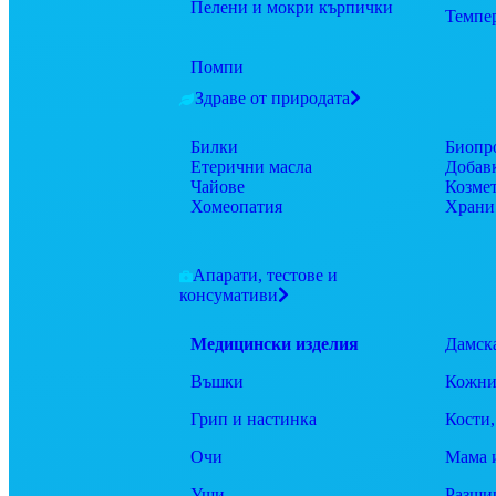
Пелени и мокри кърпички
Темпе
Помпи
Здраве от природата
Билки
Биопр
Етерични масла
Добав
Чайове
Козме
Хомеопатия
Храни
Апарати, тестове и
консумативи
Медицински изделия
Дамск
Въшки
Кожни
Грип и настинка
Кости,
Очи
Мама 
Уши
Разши