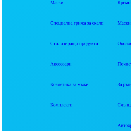
Маски
Кремов
Специална грижа за скалп
Маски 
Стилизиращи продукти
Около
Аксесоари
Почис
Козметика за мъже
За ръц
Комплекти
Слънц
Автоб