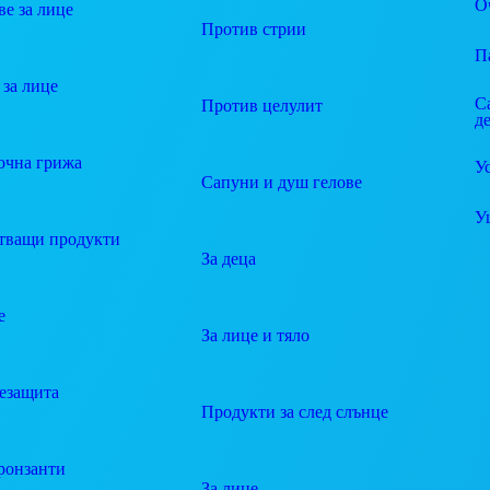
О
е за лице
Против стрии
П
за лице
С
Против целулит
д
очна грижа
У
Сапуни и душ гелове
У
тващи продукти
За деца
е
За лице и тяло
езащита
Продукти за след слънце
ронзанти
За лице