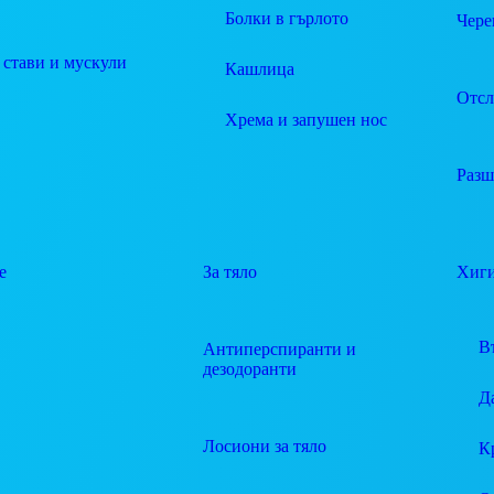
Болки в гърлото
Чере
 стави и мускули
Кашлица
Отсл
Хрема и запушен нос
Разш
е
За тяло
Хиг
В
Антиперспиранти и
дезодоранти
Д
Лосиони за тяло
К