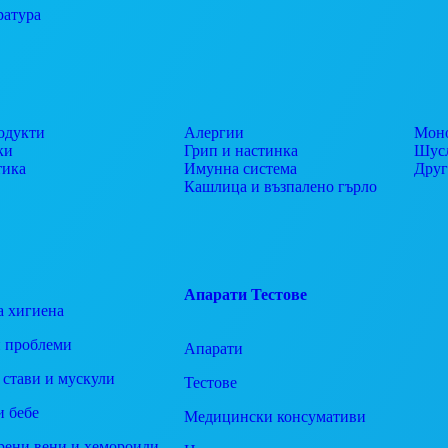
ратура
одукти
Алергии
Моно
ки
Грип и настинка
Шусл
тика
Имунна система
Дру
Кашлица и възпалено гърло
Апарати
Тестове
а хигиена
 проблеми
Апарати
 стави и мускули
Тестове
и бебе
Медицински консумативи
рени вени и хемороиди