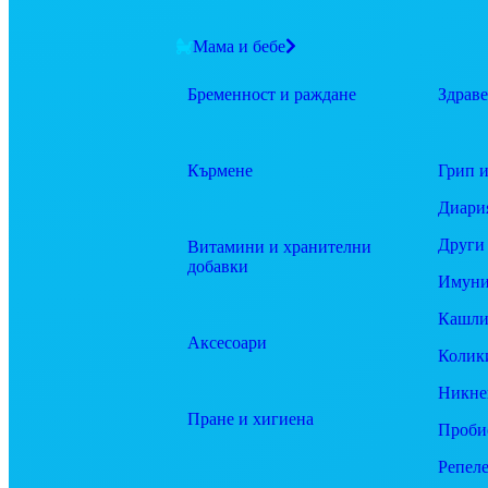
Мама и бебе
Бременност и раждане
Здраве
Кърмене
Грип и
Диари
Други
Витамини и хранителни
добавки
Имуни
Кашли
Аксесоари
Колик
Никне
Пране и хигиена
Проби
Репел