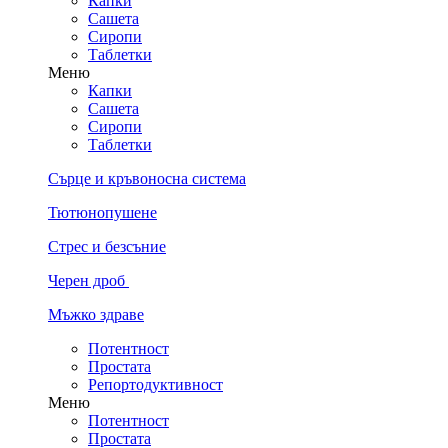
Капки
Сашета
Сиропи
Таблетки
Меню
Капки
Сашета
Сиропи
Таблетки
Сърце и кръвоносна система
Тютюнопушене
Стрес и безсъние
Черен дроб
Мъжко здраве
Потентност
Простата
Репортодуктивност
Меню
Потентност
Простата