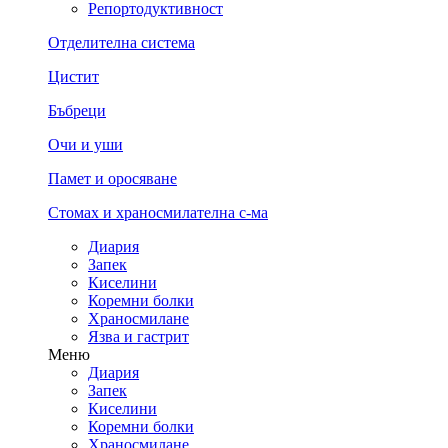
Репортодуктивност
Отделителна система
Цистит
Бъбреци
Очи и уши
Памет и оросяване
Стомах и храносмилателна с-ма
Диария
Запек
Киселини
Коремни болки
Храносмилане
Язва и гастрит
Меню
Диария
Запек
Киселини
Коремни болки
Храносмилане