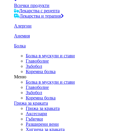
Всички продукти
Лекарства с рецепта
Лекарства и терапия
Алергии
Анемия
Болка
Болка в мускули и стави
Главоболие
Зъбобол
Коремна болка
Меню
Болка в мускули и стави
Главоболие
Зъбобол
Коремна болка
Грижа за краката
Грижа за краката
Аксесоари
Гъбички
Разширени вени
Хигиена за краката