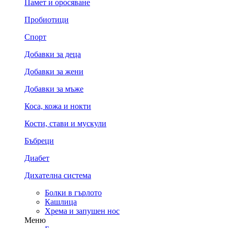
Памет и оросяване
Пробиотици
Спорт
Добавки за деца
Добавки за жени
Добавки за мъже
Коса, кожа и нокти
Кости, стави и мускули
Бъбреци
Диабет
Дихателна система
Болки в гърлото
Кашлица
Хрема и запушен нос
Меню