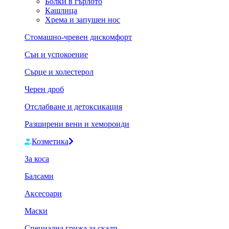
Болки в гърлото
Кашлица
Хрема и запушен нос
Стомашно-чревен дискомфорт
Сън и успокоение
Сърце и холестерол
Черен дроб
Отслабване и детоксикация
Разширени вени и хемороиди
Козметика
За коса
Балсами
Аксесоари
Маски
Специална грижа за скалп