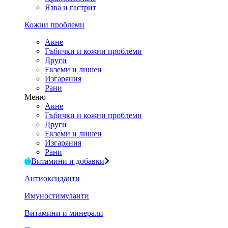
Язва и гастрит
Кожни проблеми
Акне
Гъбички и кожни проблеми
Други
Екземи и лишеи
Изгаряния
Рани
Меню
Акне
Гъбички и кожни проблеми
Други
Екземи и лишеи
Изгаряния
Рани
Витамини и добавки
Антиоксиданти
Имуностимуланти
Витамини и минерали