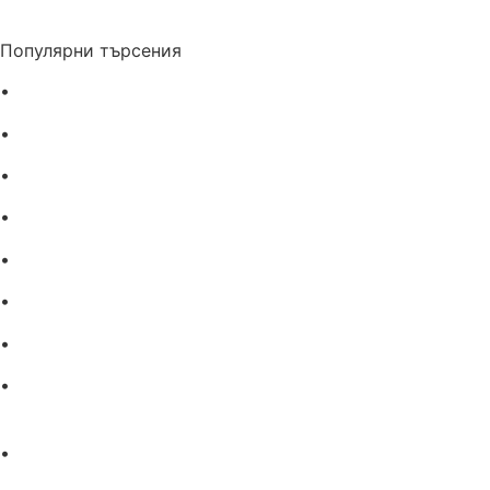
Популярни търсения
•
Лекарства за алергия
•
Лекарство за главоболие
•
Лекарство за зъбобол
•
Лекарства за грип
•
Лекарства за възпалено гърло
•
Лекарства за температура
•
Лечение на хрема
•
Лекарства за кашлица
•
Лечение на разширени вени