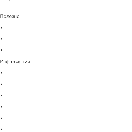
Полезно
•
Изпълнителна агенция по лекарствата
•
Български фармацевтичен съюз
•
Българска асоциация на помощник-фармацевтите
Информация
•
Доставка
•
Екип
•
За нас
•
Общи условия
•
Политика за поверителност
•
Блог