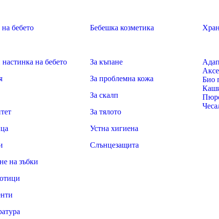
 на бебето
Бебешка козметика
Хран
 настинка на бебето
За къпане
Адап
Аксе
я
За проблемна кожа
Био 
Каш
За скалп
Пюр
Чеса
тет
За тялото
ца
Устна хигиена
и
Слънцезащита
не на зъбки
отици
енти
ратура