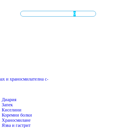
0.00
лв.
( 0.00 € )
0
ах и храносмилателна с-
Диария
Запек
Киселини
Коремни болки
Храносмилане
Язва и гастрит