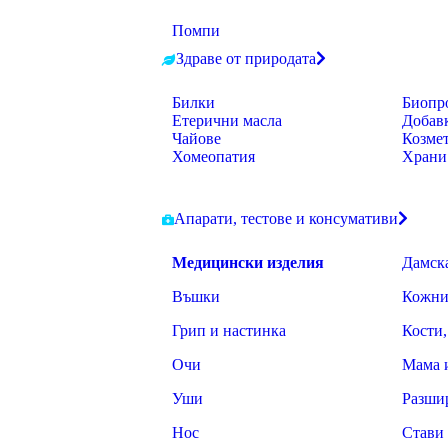
Помпи
Здраве от природата
Билки
Биопр
Етерични масла
Добав
Чайове
Козме
Хомеопатия
Храни
Апарати, тестове и консумативи
Медицински изделия
Дамск
Въшки
Кожни
Грип и настинка
Кости,
Очи
Мама 
Уши
Разши
Нос
Стави