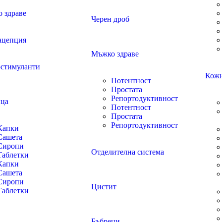
 здраве
Черен дроб
ацепция
Мъжко здраве
стимуланти
Кожн
Потентност
Простата
Репортодуктивност
ца
Потентност
Простата
Репортодуктивност
Капки
Сашета
Сиропи
Отделителна система
Таблетки
Капки
Сашета
Сиропи
Цистит
Таблетки
Бъбреци