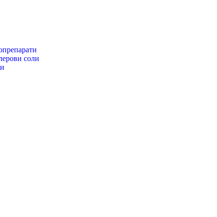
препарати
ерови соли
ги