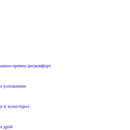
ашно-чревен дискомфорт
и успокоение
е и холестерол
н дроб