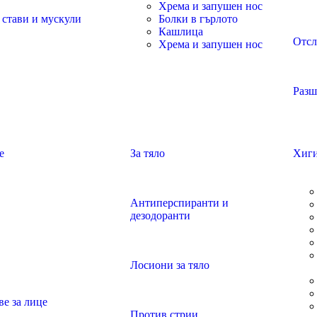
Хрема и запушен нос
 стави и мускули
Болки в гърлото
Кашлица
Отсл
Хрема и запушен нос
Разш
е
За тяло
Хиг
Антиперспиранти и
дезодоранти
Лосиони за тяло
е за лице
Против стрии