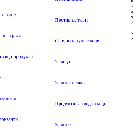
за лице
Против целулит
очна грижа
Сапуни и душ гелове
тващи продукти
За деца
е
За лице и тяло
езащита
Продукти за след слънце
ронзанти
За лице