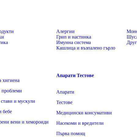
одукти
Алергии
Моно
ки
Грип и настинка
Шусл
тика
Имунна система
Дру
Кашлица и възпалено гърло
Апарати
Тестове
а хигиена
 проблеми
Апарати
 стави и мускули
Тестове
и бебе
Медицински консумативи
рени вени и хемороиди
Насекоми и вредители
Първа помощ