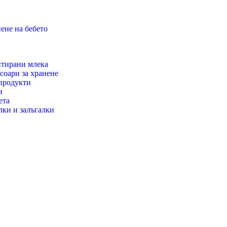
ене на бебето
тирани млека
соари за хранене
продукти
и
ета
лки и залъгалки