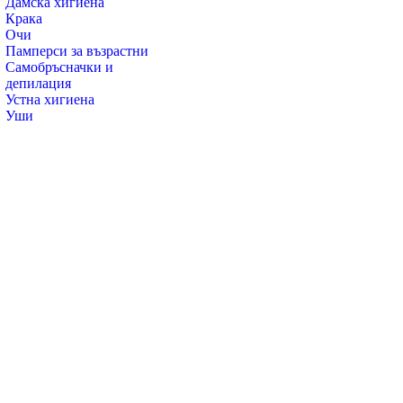
Дамска хигиена
Крака
Очи
Памперси за възрастни
Самобръсначки и
депилация
Устна хигиена
Уши