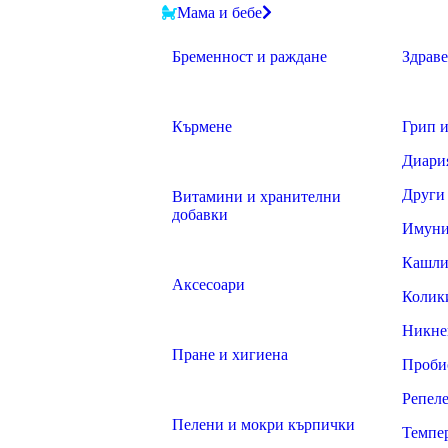
Мама и бебе
Бременност и раждане
Здраве
Кърмене
Грип и
Диари
Други
Витамини и хранителни
добавки
Имуни
Кашли
Аксесоари
Колик
Никне
Пране и хигиена
Проби
Репел
Пелени и мокри кърпички
Темпе