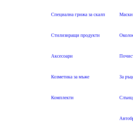
Специална грижа за скалп
Маски 
Стилизиращи продукти
Около
Аксесоари
Почис
Козметика за мъже
За ръц
Комплекти
Слънц
Автоб