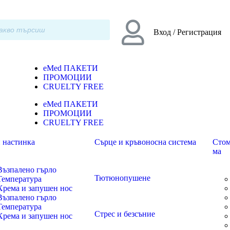
Вход / Регистрация
eMed ПАКЕТИ
ПРОМОЦИИ
CRUELTY FREE
eMed ПАКЕТИ
ПРОМОЦИИ
CRUELTY FREE
 настинка
Сърце и кръвоносна система
Стом
ма
Възпалено гърло
Тютюнопушене
Температура
Хрема и запушен нос
Възпалено гърло
Температура
Стрес и безсъние
Хрема и запушен нос