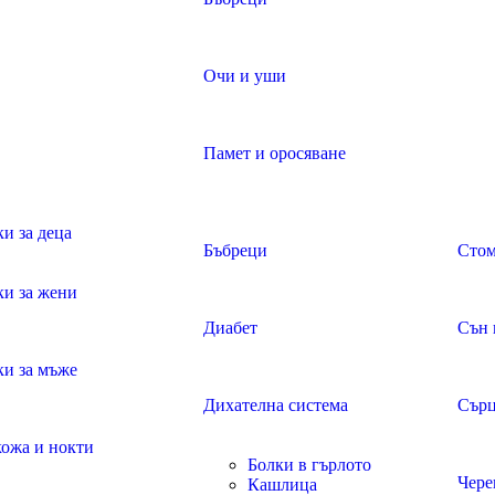
Очи и уши
Памет и оросяване
и за деца
Бъбреци
Стом
ки за жени
Диабет
Сън 
ки за мъже
Дихателна система
Сърц
кожа и нокти
Болки в гърлото
Чере
Кашлица