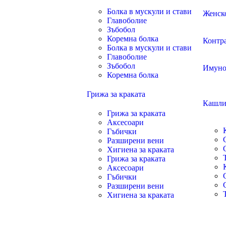
Болка в мускули и стави
Женско
Главоболие
Зъбобол
Коремна болка
Контр
Болка в мускули и стави
Главоболие
Зъбобол
Имуно
Коремна болка
Грижа за краката
Кашли
Грижа за краката
Аксесоари
Гъбички
Разширени вени
Хигиена за краката
Грижа за краката
Аксесоари
Гъбички
Разширени вени
Хигиена за краката