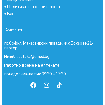
•
Политика за поверителност
•
Блог
Контакти
гр.София, Манастирски ливади, ж.к.Бокар №21-
партер
Имейл:
apteka@emed.bg
Работно време на аптеката:
понеделник-петък: 09:30 – 17:30