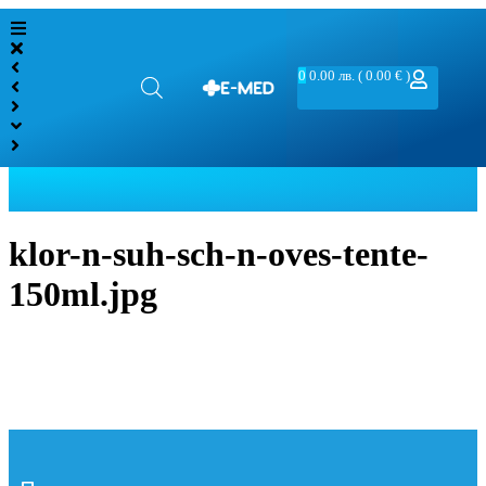
0
0.00
лв.
( 0.00 € )
klor-n-suh-sch-n-oves-tente-
150ml.jpg