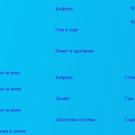
И
Бъбреци
Р
Очи и уши
Памет и оросяване
и за деца
Бъбреци
Стом
ки за жени
Диабет
Сън 
ки за мъже
Дихателна система
Сърц
кожа и нокти