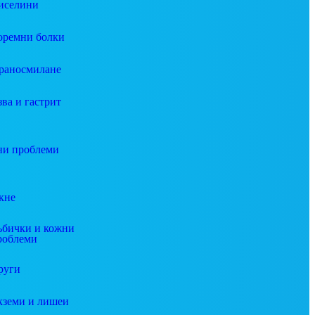
иселини
оремни болки
раносмилане
зва и гастрит
и проблеми
кне
ъбички и кожни
роблеми
руги
кземи и лишеи