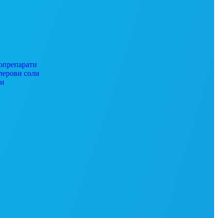
препарати
ерови соли
ги