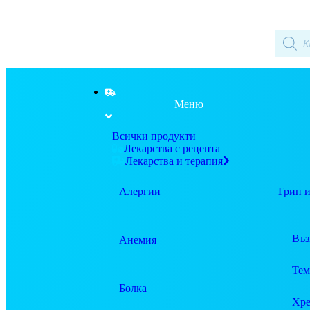
Меню
Всички продукти
Лекарства с рецепта
Лекарства и терапия
Алергии
Грип и
Въз
Анемия
Тем
Болка
Хре