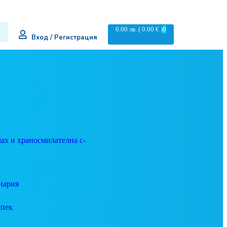
0.00
лв.
( 0.00 € )
0
Вход / Регистрация
ах и храносмилателна с-
иария
апек