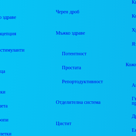
К
Черен дроб
К
 здраве
Х
Мъжко здраве
ацепция
Я
стимуланти
Потентност
Кожн
Простата
ца
Репортодуктивност
А
пки
Г
Отделителна система
п
ета
Д
ропи
Цистит
Е
летки