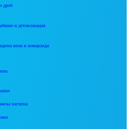
н дроб
абване и детоксикация
ирени вени и хемороиди
иена
ъшки
амска хигиена
рака