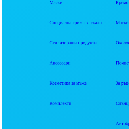
Маски
Кремов
Специална грижа за скалп
Маски 
Стилизиращи продукти
Около
Аксесоари
Почис
Козметика за мъже
За ръц
Комплекти
Слънц
Автоб