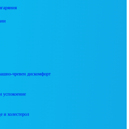
згаряния
ани
ашно-чревен дискомфорт
и успокоение
е и холестерол