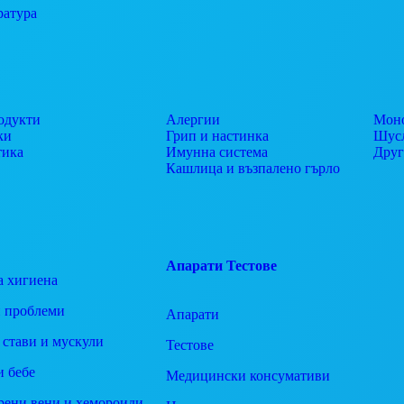
ратура
одукти
Алергии
Моно
ки
Грип и настинка
Шусл
тика
Имунна система
Дру
Кашлица и възпалено гърло
Апарати
Тестове
а хигиена
 проблеми
Апарати
 стави и мускули
Тестове
и бебе
Медицински консумативи
рени вени и хемороиди