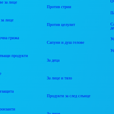
О
е за лице
Против стрии
П
за лице
С
Против целулит
д
очна грижа
У
Сапуни и душ гелове
У
тващи продукти
За деца
е
За лице и тяло
езащита
Продукти за след слънце
ронзанти
За лице