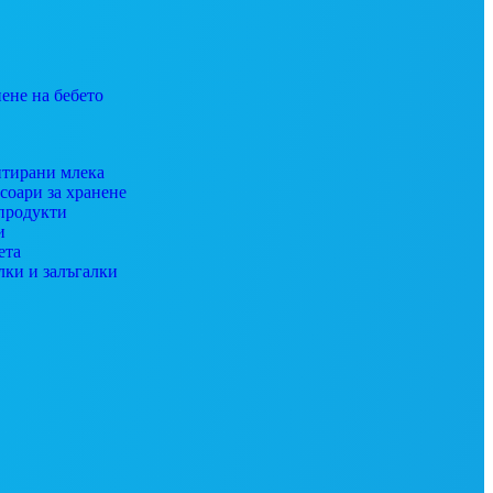
ене на бебето
тирани млека
соари за хранене
продукти
и
ета
лки и залъгалки