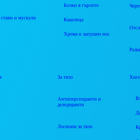
Болки в гърлото
Чере
 стави и мускули
Кашлица
Отсл
Хрема и запушен нос
Разш
е
За тяло
Хиг
В
Антиперспиранти и
дезодоранти
Д
Лосиони за тяло
К