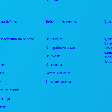
 на бебето
Бебешка козметика
Хран
 настинка на бебето
За къпане
Адап
Аксе
я
За проблемна кожа
Био 
Каш
За скалп
Пюр
Чеса
тет
За тялото
ца
Устна хигиена
и
Слънцезащита
не на зъбки
отици
енти