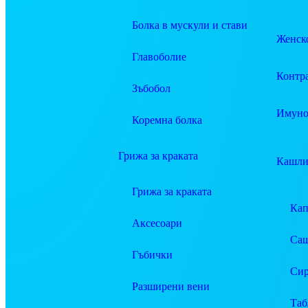
Болка в мускули и стави
Женско
Главоболие
Контр
Зъбобол
Имуно
Коремна болка
Грижа за краката
Кашли
Грижа за краката
Ка
Аксесоари
Саш
Гъбички
Си
Разширени вени
Таб