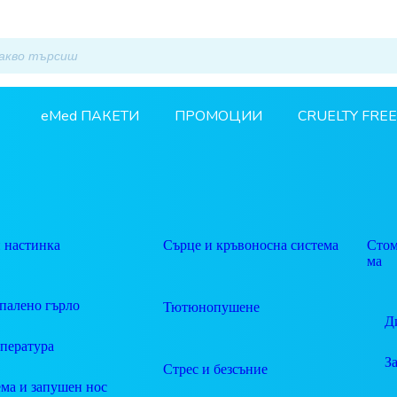
eMed ПАКЕТИ
ПРОМОЦИИ
CRUELTY FREE
 настинка
Сърце и кръвоносна система
Стом
ма
палено гърло
Тютюнопушене
Д
пература
З
Стрес и безсъние
ма и запушен нос