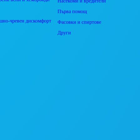
Насекоми и вредители
Първа помощ
шно-чревен дискомфорт
Фасовки и спиртове
Други