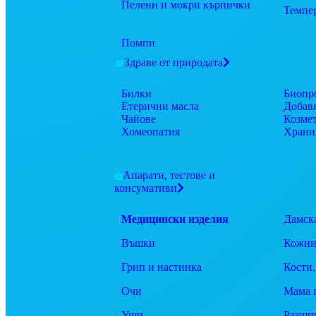
Пелени и мокри кърпички
Темпе
Помпи
Здраве от природата
Билки
Биопр
Етерични масла
Добав
Чайове
Козме
Хомеопатия
Храни
Апарати, тестове и
консумативи
Медицински изделия
Дамск
Въшки
Кожни
Грип и настинка
Кости,
Очи
Мама 
Уши
Разши