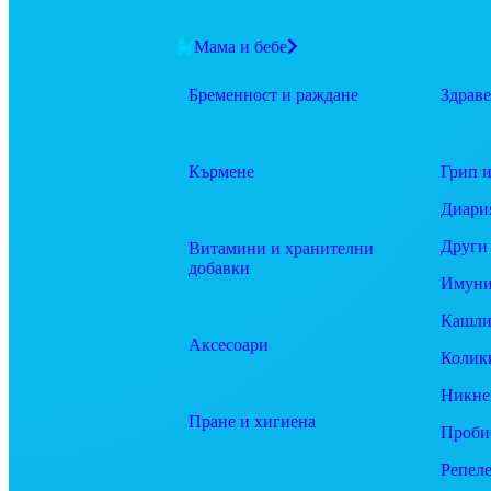
Мама и бебе
Бременност и раждане
Здраве
Кърмене
Грип и
Диари
Други
Витамини и хранителни
добавки
Имуни
Кашли
Аксесоари
Колик
Никне
Пране и хигиена
Проби
Репел