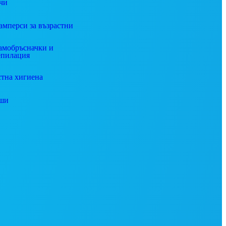
чи
амперси за възрастни
амобръсначки и
епилация
стна хигиена
ши