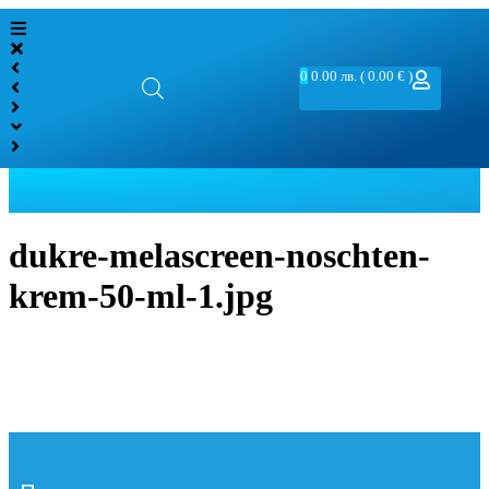
0
0.00
лв.
( 0.00 € )
dukre-melascreen-noschten-
krem-50-ml-1.jpg