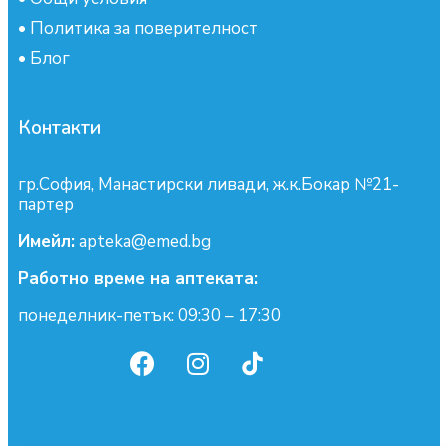
•
Политика за поверителност
•
Блог
Контакти
гр.София, Манастирски ливади, ж.к.Бокар №21-
партер
Имейл:
apteka@emed.bg
Работно време на аптеката:
понеделник-петък: 09:30 – 17:30