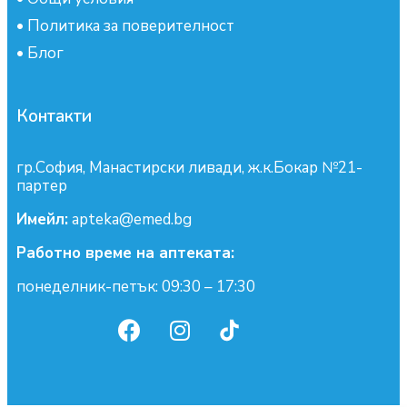
•
Политика за поверителност
•
Блог
Контакти
гр.София, Манастирски ливади, ж.к.Бокар №21-
партер
Имейл:
apteka@emed.bg
Работно време на аптеката:
понеделник-петък: 09:30 – 17:30