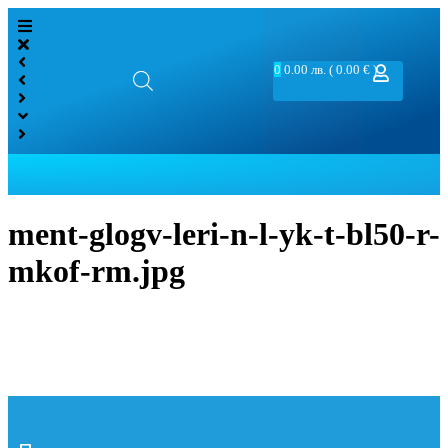
0
0.00
лв.
( 0.00 € )
ment-glogv-leri-n-l-yk-t-bl50-r-
mkof-rm.jpg