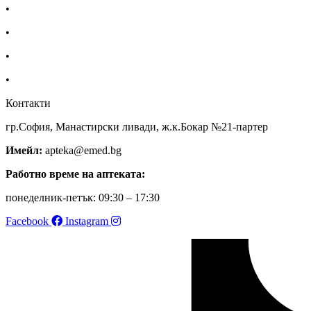
•
За нас
•
Общи условия
•
Политика за поверителност
•
Блог
Контакти
гр.София, Манастирски ливади, ж.к.Бокар №21-партер
Имейл:
apteka@emed.bg
Работно време на аптеката:
понеделник-петък: 09:30 – 17:30
Facebook
Instagram