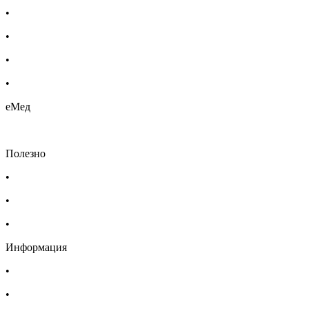
•
Етерични масла
•
Хомеопатия
•
Хранителни добавки
•
Био козметика
еМед
Полезно
•
Изпълнителна агенция по лекарствата
•
Български фармацевтичен съюз
•
Българска асоциация на помощник-фармацевтите
Информация
•
Доставка
•
Екип