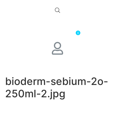
0.00
лв.
( 0.00 € )
0
bioderm-sebium-2o-
250ml-2.jpg