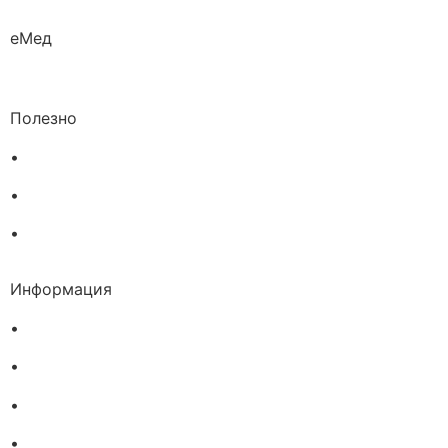
еМед
Полезно
•
Изпълнителна агенция по лекарствата
•
Български фармацевтичен съюз
•
Българска асоциация на помощник-фармацевтите
Информация
•
Доставка
•
Екип
•
За нас
•
Общи условия