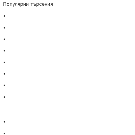
Популярни търсения
•
Лекарства за алергия
•
Лекарство за главоболие
•
Лекарство за зъбобол
•
Лекарства за грип
•
Лекарства за възпалено гърло
•
Лекарства за температура
•
Лечение на хрема
•
Лекарства за кашлица
•
Лечение на разширени вени
•
Лекарства за болка в мускули и стави