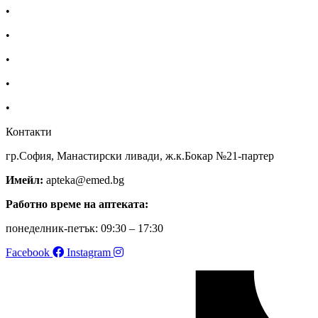
•
Екип
•
За нас
•
Общи условия
•
Политика за поверителност
•
Блог
Контакти
гр.София, Манастирски ливади, ж.к.Бокар №21-партер
Имейл:
apteka@emed.bg
Работно време на аптеката:
понеделник-петък: 09:30 – 17:30
Facebook
Instagram