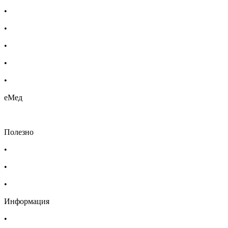
•
Бебешка козметика
•
Етерични масла
•
Хомеопатия
•
Хранителни добавки
•
Био козметика
еМед
Полезно
•
Изпълнителна агенция по лекарствата
•
Български фармацевтичен съюз
•
Българска асоциация на помощник-фармацевтите
Информация
•
Доставка