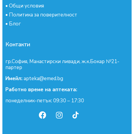
•
Общи условия
•
Политика за поверителност
•
Блог
Контакти
гр.София, Манастирски ливади, ж.к.Бокар №21-
партер
Имейл:
apteka@emed.bg
Работно време на аптеката:
понеделник-петък: 09:30 – 17:30