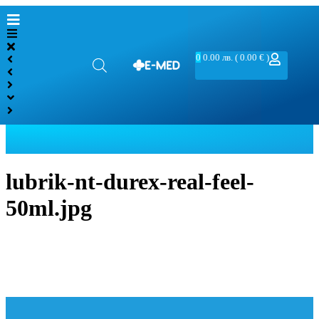
0
0.00
лв.
( 0.00 € )
lubrik-nt-durex-real-feel-
50ml.jpg