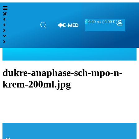
0
0.00
лв.
( 0.00 € )
dukre-anaphase-sch-mpo-n-
krem-200ml.jpg