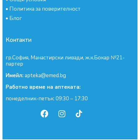
•
Политика за поверителност
•
Блог
Контакти
гр.София, Манастирски ливади, ж.к.Бокар №21-
партер
Имейл:
apteka@emed.bg
Работно време на аптеката:
понеделник-петък: 09:30 – 17:30