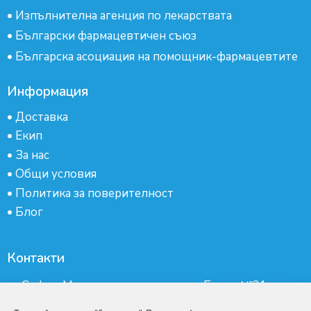
•
Изпълнителна агенция по лекарствата
•
Български фармацевтичен съюз
•
Българска асоциация на помощник-фармацевтите
Информация
•
Доставка
•
Екип
•
За нас
•
Общи условия
•
Политика за поверителност
•
Блог
Контакти
гр.София, Манастирски ливади, ж.к.Бокар №21-
партер