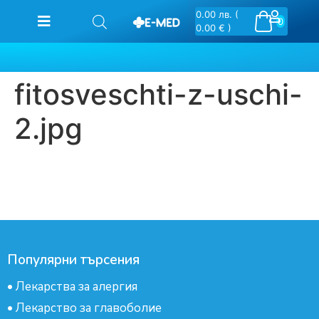
0.00
лв.
(
0
0.00 € )
fitosveschti-z-uschi-
2.jpg
Популярни търсения
•
Лекарства за алергия
•
Лекарство за главоболие